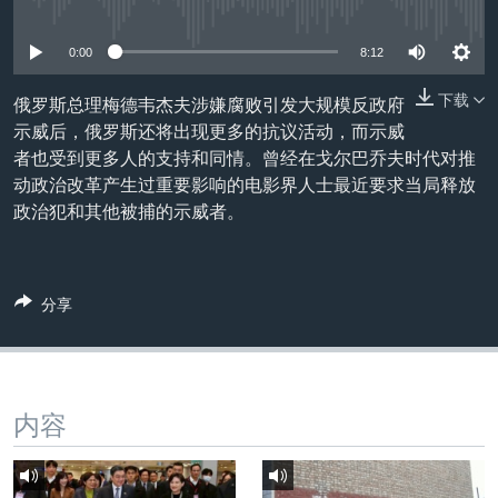
没有媒体可用资源
VOA视频
欧洲
科教·文娱·体健
白宫要闻
转
到
VOA今日焦点
非洲
军事
国会报道
0:00
8:12
检
中文广播
美洲
劳工
美中关系
索
下载
俄罗斯总理梅德韦杰夫涉嫌腐败引发大规模反政府
全球议题
环境
美国建国250周年
示威后，俄罗斯还将出现更多的抗议活动，而示威
关注我们
者也受到更多人的支持和同情。曾经在戈尔巴乔夫时代对推
埃博拉疫情
动政治改革产生过重要影响的电影界人士最近要求当局释放
美国之音专访
政治犯和其他被捕的示威者。
重要讲话与声明
台海两岸关系
其他语言网站
分享
南中国海争端
关注西藏
关注新疆
内容
GEN Z 看美国