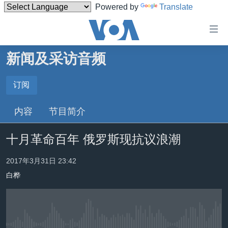
Powered by
Translate
无
障
碍
新闻及采访音频
主页
链
接
美国
订阅
订阅
跳
中国
内容
节目简介
转
订阅
台湾
到
十月革命百年 俄罗斯现抗议浪潮
内
港澳
容
国际
2017年3月31日 23:42
跳
转
白桦
分类新闻
最新国际新闻
到
美中关系
印太
经济·金融·贸易
导
航
热点专题
中东
人权·法律·宗教
跳