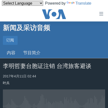
Powered by
Translate
无
障
碍
新闻及采访音频
主页
链
接
美国
订阅
订阅
跳
中国
内容
节目简介
转
订阅
台湾
到
李明哲妻台胞证注销 台湾旅客避谈
内
港澳
容
国际
2017年4月11日 02:44
跳
转
叶兵
分类新闻
最新国际新闻
到
美中关系
印太
经济·金融·贸易
导
航
热点专题
中东
人权·法律·宗教
跳