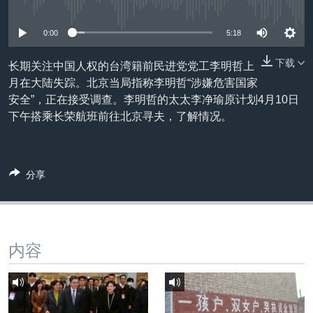
没有媒体可用资源
VOA视频
欧洲
科教·文娱·体健
白宫要闻
转
到
VOA今日焦点
非洲
军事
国会报道
0:00
5:18
检
中文广播
美洲
劳工
美中关系
索
下载
长期关注中国人权的台湾籍前民进党党工李明哲上
全球议题
环境
美国建国250周年
月在大陆失踪。北京当局指称李明哲“涉嫌危害国家
关注我们
安全”，正在接受调查。李明哲的太太李净瑜原计划4月10日
埃博拉疫情
下午搭乘长荣航班前往北京寻夫，了解情况。
美国之音专访
重要讲话与声明
分享
台海两岸关系
其他语言网站
南中国海争端
关注西藏
内容
关注新疆
GEN Z 看美国