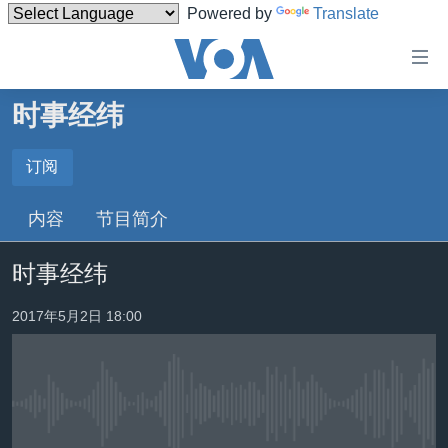
Powered by
Translate
无
障
碍
时事经纬
主页
链
接
美国
订阅
订阅
跳
中国
内容
节目简介
转
YouTube Music
台湾
到
时事经纬
内
港澳
Spotify
容
国际
2017年5月2日 18:00
跳
转
分类新闻
最新国际新闻
YouTube
到
美中关系
印太
经济·金融·贸易
导
订阅
航
没有媒体可用资源
热点专题
中东
人权·法律·宗教
跳