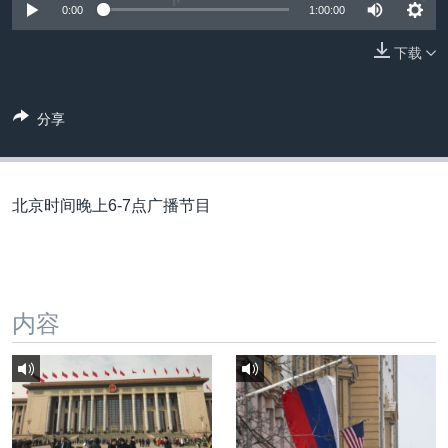
VOA视频
欧洲
科教·文娱·体健
白宫要闻
0:00
1:00:00
转
到
VOA今日焦点
非洲
军事
国会报道
下载
检
中文广播
美洲
劳工
美中关系
索
全球议题
环境
美国建国250周年
分享
关注我们
埃博拉疫情
美国之音专访
北京时间晚上6-7点广播节目
重要讲话与声明
台海两岸关系
其他语言网站
南中国海争端
内容
关注西藏
关注新疆
GEN Z 看美国