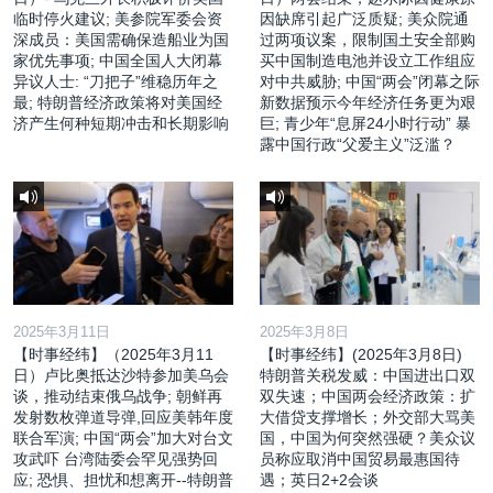
临时停火建议; 美参院军委会资
因缺席引起广泛质疑; 美众院通
深成员：美国需确保造船业为国
过两项议案，限制国土安全部购
家优先事项; 中国全国人大闭幕
买中国制造电池并设立工作组应
异议人士: “刀把子”维稳历年之
对中共威胁; 中国“两会”闭幕之际
最; 特朗普经济政策将对美国经
新数据预示今年经济任务更为艰
济产生何种短期冲击和长期影响
巨; 青少年“息屏24小时行动” 暴
露中国行政“父爱主义”泛滥？
2025年3月11日
2025年3月8日
【时事经纬】（2025年3月11
【时事经纬】(2025年3月8日)
日）卢比奥抵达沙特参加美乌会
特朗普关税发威：中国进出口双
谈，推动结束俄乌战争; 朝鲜再
双失速；中国两会经济政策：扩
发射数枚弹道导弹,回应美韩年度
大借贷支撑增长；外交部大骂美
联合军演; 中国“两会”加大对台文
国，中国为何突然强硬？美众议
攻武吓 台湾陆委会罕见强势回
员称应取消中国贸易最惠国待
应; 恐惧、担忧和想离开--特朗普
遇；英日2+2会谈