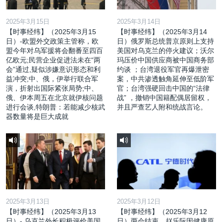
2025年3月15日
2025年3月14日
【时事经纬】（2025年3月15
【时事经纬】（2025年3月14
日）-欧盟外交政策主管称，欧
日）俄罗斯总统普京原则上支持
盟今年对乌军援将会翻番至四百
美国对乌克兰的停火建议；沃尔
亿欧元;民营企业促进法未在“两
玛压价中国供应商被中国商务部
会”通过,疑似涉嫌意识形态和利
约谈 ；台湾退役军官再爆泄密
益冲突;中、俄，伊举行联合军
案，中共渗透触角延伸至低阶军
演，折射出国际紧张局势;中、
官；台湾强硬回击中国的“法律
俄、伊本周五在北京就伊核问题
战” ，撤销中国籍配偶居留权，
进行会谈,特朗普：若能减少核武
并且严查艺人附和统战言论。
器数量将是巨大成就
2025年3月13日
2025年3月12日
【时事经纬】（2025年3月13
【时事经纬】（2025年3月12
日）- 乌克兰外长积极评价美国
日）两会结束，赵乐际因健康原