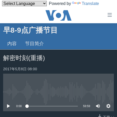
Powered by
Translate
无
障
碍
早8-9点广播节目
主页
链
接
内容
节目简介
美国
跳
中国
解密时刻(重播)
转
台湾
到
2017年5月8日 08:00
内
港澳
容
国际
跳
转
分类新闻
最新国际新闻
到
没有媒体可用资源
美中关系
印太
经济·金融·贸易
导
0:00
59:59
航
热点专题
中东
人权·法律·宗教
跳