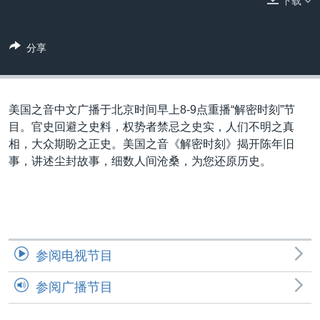
下载
VOA视频
欧洲
科教·文娱·体健
白宫要闻
转
到
VOA今日焦点
非洲
军事
国会报道
检
分享
中文广播
美洲
劳工
美中关系
索
全球议题
环境
美国建国250周年
关注我们
埃博拉疫情
美国之音中文广播于北京时间早上8-9点重播“解密时刻”节
目。官史回避之史料，权势者禁忌之史实，人们不明之真
美国之音专访
相，大众期盼之正史。美国之音《解密时刻》揭开陈年旧
重要讲话与声明
事，讲述尘封故事，细数人­间沧桑，为您还原历史。
台海两岸关系
其他语言网站
南中国海争端
关注西藏
参阅电视节目
关注新疆
参阅广播节目
GEN Z 看美国