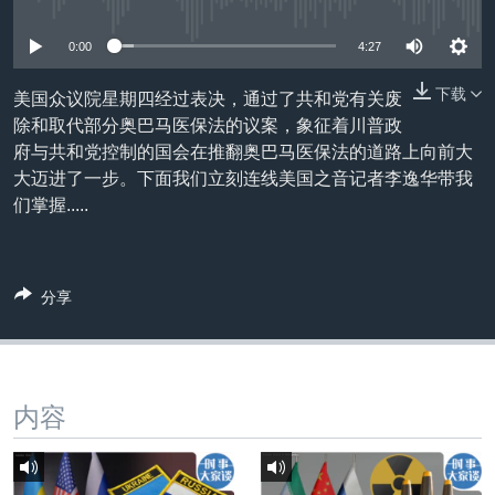
没有媒体可用资源
VOA视频
欧洲
科教·文娱·体健
白宫要闻
转
到
VOA今日焦点
非洲
军事
国会报道
0:00
4:27
检
中文广播
美洲
劳工
美中关系
索
下载
美国众议院星期四经过表决，通过了共和党有关废
除和取代部分奥巴马医保法的议案，象征着川普政
全球议题
环境
美国建国250周年
关注我们
府与共和党控制的国会在推翻奥巴马医保法的道路上向前大
埃博拉疫情
大迈进了一步。下面我们立刻连线美国之音记者李逸华带我
们掌握.....
美国之音专访
重要讲话与声明
台海两岸关系
其他语言网站
分享
南中国海争端
关注西藏
关注新疆
内容
GEN Z 看美国