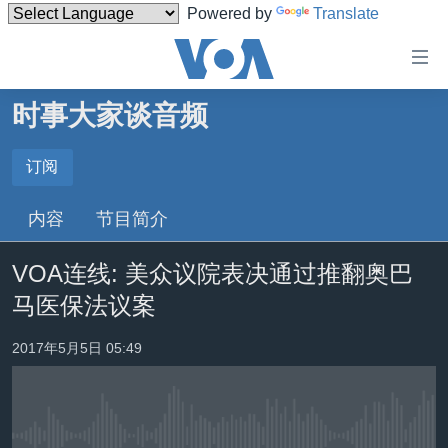
Powered by
Translate
无
障
碍
时事大家谈音频
主页
链
接
美国
订阅
订阅
跳
中国
内容
节目简介
转
Spotify
台湾
到
VOA连线: 美众议院表决通过推翻奥巴
内
港澳
订阅
容
马医保法议案
国际
跳
转
分类新闻
最新国际新闻
2017年5月5日 05:49
到
美中关系
印太
经济·金融·贸易
导
航
热点专题
中东
人权·法律·宗教
跳