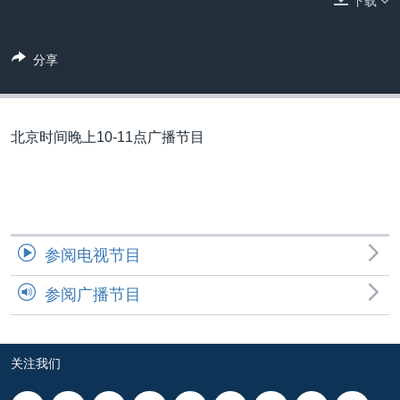
下载
VOA视频
欧洲
科教·文娱·体健
白宫要闻
转
到
VOA今日焦点
非洲
军事
国会报道
检
分享
中文广播
美洲
劳工
美中关系
索
全球议题
环境
美国建国250周年
关注我们
埃博拉疫情
北京时间晚上10-11点广播节目
美国之音专访
重要讲话与声明
台海两岸关系
其他语言网站
参阅电视节目
南中国海争端
参阅广播节目
关注西藏
关注新疆
GEN Z 看美国
关注我们