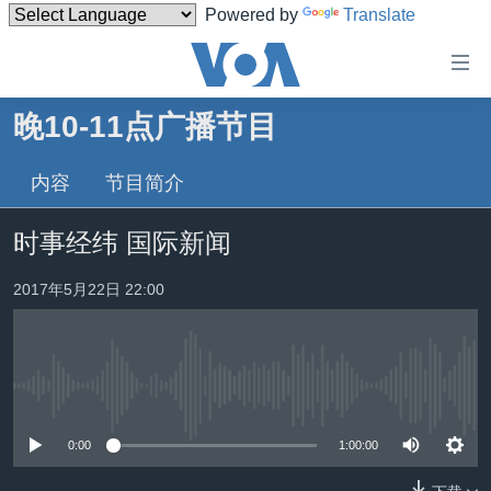
Powered by
Translate
无
障
碍
晚10-11点广播节目
主页
链
接
内容
节目简介
美国
跳
中国
时事经纬 国际新闻
转
台湾
到
2017年5月22日 22:00
内
港澳
容
国际
跳
转
分类新闻
最新国际新闻
到
没有媒体可用资源
美中关系
印太
经济·金融·贸易
导
0:00
1:00:00
航
热点专题
中东
人权·法律·宗教
跳