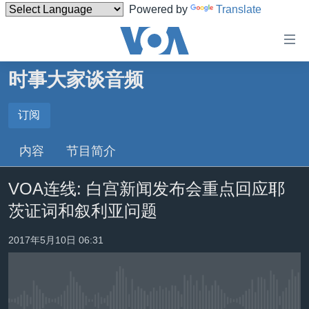
Powered by
Translate
无
障
碍
时事大家谈音频
主页
链
接
美国
订阅
订阅
跳
中国
内容
节目简介
转
Spotify
台湾
到
VOA连线: 白宫新闻发布会重点回应耶
内
港澳
订阅
容
茨证词和叙利亚问题
国际
跳
转
分类新闻
最新国际新闻
2017年5月10日 06:31
到
美中关系
印太
经济·金融·贸易
导
航
热点专题
中东
人权·法律·宗教
跳