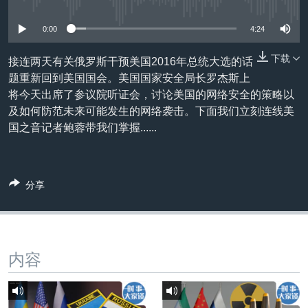
没有媒体可用资源
VOA视频
欧洲
科教·文娱·体健
白宫要闻
转
到
VOA今日焦点
非洲
军事
国会报道
0:00
4:24
检
中文广播
美洲
劳工
美中关系
索
下载
接连两天有关俄罗斯干预美国2016年总统大选的话
题重新回到美国国会。美国国家安全局长罗杰斯上
全球议题
环境
美国建国250周年
关注我们
将今天出席了参议院听证会，讨论美国的网络安全的策略以
埃博拉疫情
及如何防范未来可能发生的网络袭击。下面我们立刻连线美
国之音记者鲍蓉带我们掌握......
美国之音专访
重要讲话与声明
台海两岸关系
其他语言网站
分享
南中国海争端
关注西藏
关注新疆
内容
GEN Z 看美国