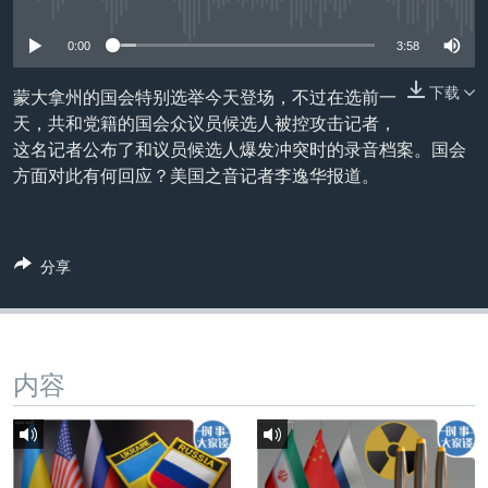
没有媒体可用资源
VOA视频
欧洲
科教·文娱·体健
白宫要闻
转
到
VOA今日焦点
非洲
军事
国会报道
0:00
3:58
检
中文广播
美洲
劳工
美中关系
索
下载
蒙大拿州的国会特别选举今天登场，不过在选前一
天，共和党籍的国会众议员候选人被控攻击记者，
全球议题
环境
美国建国250周年
关注我们
这名记者公布了和议员候选人爆发冲突时的录音档案。国会
埃博拉疫情
方面对此有何回应？美国之音记者李逸华报道。
美国之音专访
重要讲话与声明
分享
台海两岸关系
其他语言网站
南中国海争端
关注西藏
内容
关注新疆
GEN Z 看美国