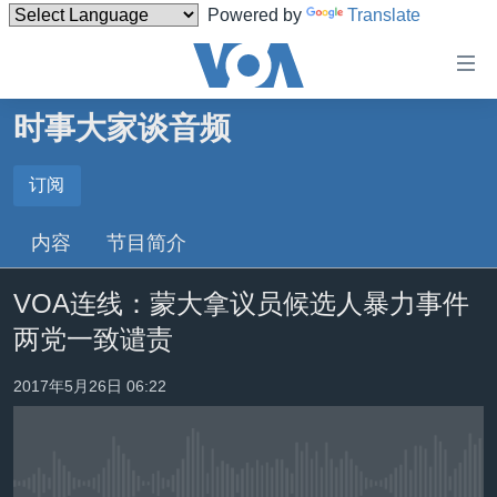
Powered by
Translate
无
障
碍
时事大家谈音频
主页
链
接
美国
订阅
订阅
跳
中国
内容
节目简介
转
Spotify
台湾
到
VOA连线：蒙大拿议员候选人暴力事件
内
港澳
订阅
容
两党一致谴责
国际
跳
转
分类新闻
最新国际新闻
2017年5月26日 06:22
到
美中关系
印太
经济·金融·贸易
导
航
热点专题
中东
人权·法律·宗教
跳