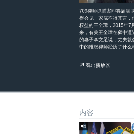
转
VOA今日焦点
非洲
军事
国会报道
到
709律师抓捕案即将届
检
得会见，家属不得其言，
中文广播
美洲
劳工
美中关系
索
权益的王全璋，2015年
全球议题
环境
美国建国250周年
来，有关王全璋在狱中遭
的妻子李文足说，丈夫就
埃博拉疫情
中的维权律师经历了什么样
美国之音专访
重要讲话与声明
弹出播放器
台海两岸关系
南中国海争端
关注西藏
关注新疆
内容
GEN Z 看美国