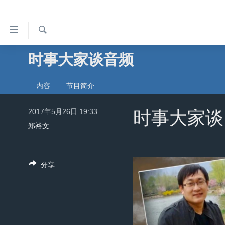
无
障
碍
检
时事大家谈音频
主页
索
链
美国
接
内容
节目简介
中国
跳
转
2017年5月26日 19:33
台湾
时事大家谈
到
郑裕文
港澳
内
容
国际
跳
分享
分类新闻
最新国际新闻
转
到
美中关系
印太
经济·金融·贸易
导
热点专题
中东
人权·法律·宗教
航
跳
VOA视频
欧洲
科教·文娱·体健
白宫要闻