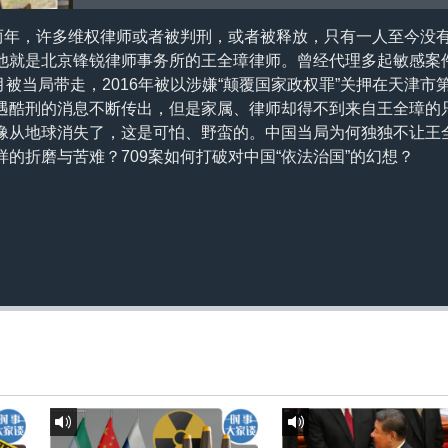
满两年，许多维权律师或者被判刑，或者被释放，只有一人至今没
他就是北京锋锐律师事务所的王全璋律师。曾经代理多起敏感案
7月被当局带走，2016年被以涉嫌“颠覆国家政权罪”关押在天津
遇酷刑的消息不断传出，但是家属、律师却得不到来自王全璋的
像从地球消失了，这是可怕、野蛮的。中国当局为何独独不让王
的折磨与苦难？709案如何打破对中国“依法治国”的幻想？