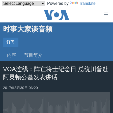
Powered by
Translate
无
障
碍
时事大家谈音频
主页
链
接
美国
订阅
订阅
跳
中国
内容
节目简介
转
Spotify
台湾
到
VOA连线：阵亡将士纪念日 总统川普赴
内
港澳
订阅
容
阿灵顿公墓发表讲话
国际
跳
转
分类新闻
最新国际新闻
2017年5月30日 06:20
到
美中关系
印太
经济·金融·贸易
导
航
热点专题
中东
人权·法律·宗教
跳