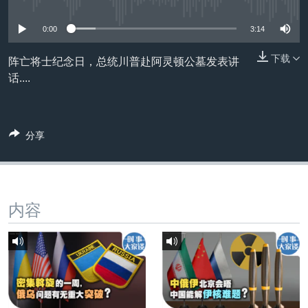
没有媒体可用资源
VOA视频
欧洲
科教·文娱·体健
白宫要闻
转
到
VOA今日焦点
非洲
军事
国会报道
0:00
3:14
检
中文广播
美洲
劳工
美中关系
索
下载
阵亡将士纪念日，总统川普赴阿灵顿公墓发表讲
话....
全球议题
环境
美国建国250周年
关注我们
埃博拉疫情
美国之音专访
分享
重要讲话与声明
台海两岸关系
其他语言网站
南中国海争端
内容
关注西藏
关注新疆
GEN Z 看美国