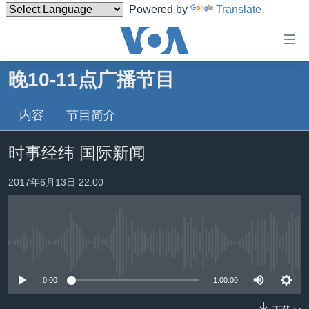
Powered by
Translate
无
障
碍
晚10-11点广播节目
主页
链
接
内容
节目简介
美国
跳
中国
时事经纬 国际新闻
转
台湾
到
2017年6月13日 22:00
内
港澳
容
国际
跳
转
分类新闻
最新国际新闻
到
没有媒体可用资源
美中关系
印太
经济·金融·贸易
导
0:00
1:00:00
航
热点专题
中东
人权·法律·宗教
跳