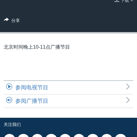
下载
VOA视频
欧洲
科教·文娱·体健
白宫要闻
转
到
VOA今日焦点
非洲
军事
国会报道
检
分享
中文广播
美洲
劳工
美中关系
索
全球议题
环境
美国建国250周年
关注我们
埃博拉疫情
北京时间晚上10-11点广播节目
美国之音专访
重要讲话与声明
台海两岸关系
其他语言网站
参阅电视节目
南中国海争端
参阅广播节目
关注西藏
关注新疆
GEN Z 看美国
关注我们