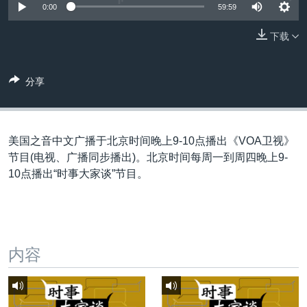
VOA视频
欧洲
科教·文娱·体健
白宫要闻
0:00
59:59
转
到
VOA今日焦点
非洲
军事
国会报道
下载
检
中文广播
美洲
劳工
美中关系
索
全球议题
环境
美国建国250周年
分享
关注我们
埃博拉疫情
美国之音专访
美国之音中文广播于北京时间晚上9-10点播出《VOA卫视》
重要讲话与声明
节目(电视、广播同步播出)。北京时间每周一到周四晚上9-
10点播出“时事大家谈”节目。
台海两岸关系
其他语言网站
南中国海争端
关注西藏
内容
关注新疆
GEN Z 看美国