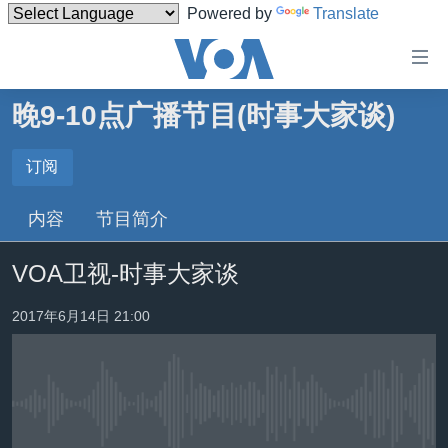
Powered by
Translate
无
障
碍
晚9-10点广播节目(时事大家谈)
主页
链
接
美国
订阅
订阅
跳
中国
内容
节目简介
转
订阅
台湾
到
VOA卫视-时事大家谈
内
港澳
容
国际
2017年6月14日 21:00
跳
转
分类新闻
最新国际新闻
到
美中关系
印太
经济·金融·贸易
导
航
没有媒体可用资源
热点专题
中东
人权·法律·宗教
跳