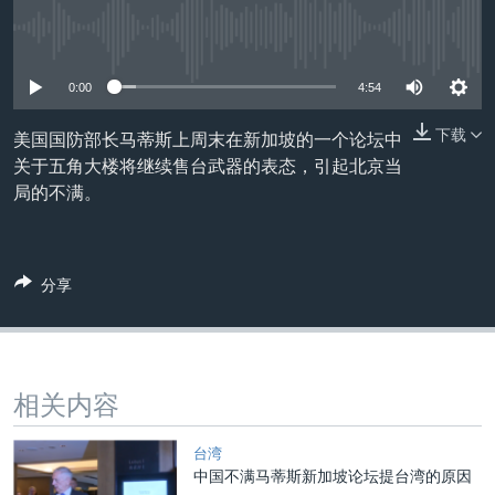
VOA视频
欧洲
科教·文娱·体健
白宫要闻
转
到
没有媒体可用资源
VOA今日焦点
非洲
军事
国会报道
检
中文广播
美洲
劳工
美中关系
0:00
4:54
索
全球议题
环境
美国建国250周年
下载
美国国防部长马蒂斯上周末在新加坡的一个论坛中
关注我们
关于五角大楼将继续售台武器的表态，引起北京当
埃博拉疫情
局的不满。
美国之音专访
重要讲话与声明
分享
台海两岸关系
其他语言网站
南中国海争端
关注西藏
相关内容
关注新疆
GEN Z 看美国
台湾
中国不满马蒂斯新加坡论坛提台湾的原因