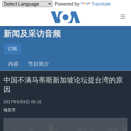
Powered by
Translate
无
障
碍
新闻及采访音频
主页
链
接
美国
订阅
订阅
跳
中国
内容
节目简介
转
订阅
台湾
到
中国不满马蒂斯新加坡论坛提台湾的原
内
港澳
容
因
国际
跳
转
分类新闻
最新国际新闻
2017年6月6日 06:16
到
锺辰芳
美中关系
印太
经济·金融·贸易
导
航
热点专题
中东
人权·法律·宗教
跳