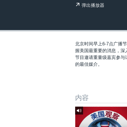
转
弹出播放器
VOA今日焦点
非洲
军事
国会报道
到
检
中文广播
美洲
劳工
美中关系
索
全球议题
环境
美国建国250周年
埃博拉疫情
北京时间早上6-7点广播节
美国之音专访
握美国最重要的消息，深
节目邀请重量级嘉宾参与讨
重要讲话与声明
的最佳媒介。
台海两岸关系
南中国海争端
关注西藏
内容
关注新疆
GEN Z 看美国