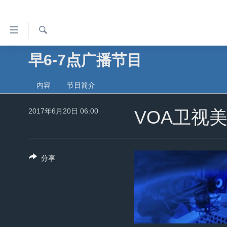
无
障
碍
检
早6-7点广播节目
主页
索
链
美国
接
内容
节目简介
中国
跳
2017年6月20日 06:00
转
VOA卫视
台湾
到
港澳
内
容
国际
分享
跳
分类新闻
最新国际新闻
转
到
美中关系
印太
经济·金融·贸易
导
热点专题
中东
人权·法律·宗教
航
跳
VOA视频
欧洲
科教·文娱·体健
白宫要闻