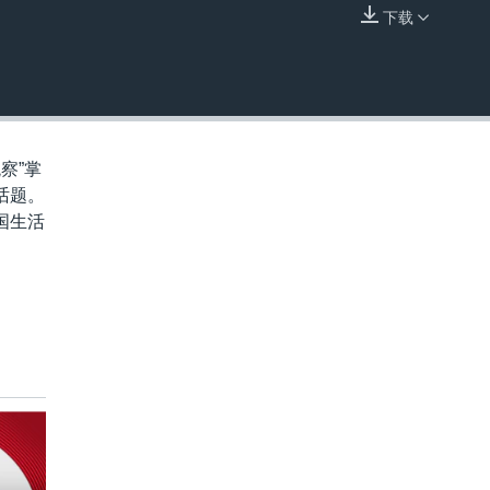
下载
嵌入
察”掌
话题。
国生活