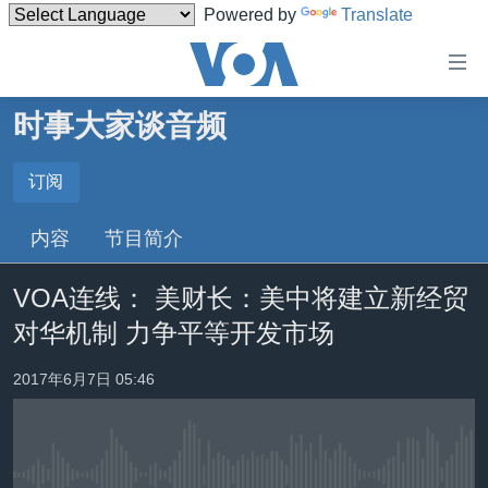
Powered by
Translate
无
障
碍
时事大家谈音频
主页
链
接
美国
订阅
订阅
跳
中国
内容
节目简介
转
Spotify
台湾
到
VOA连线： 美财长：美中将建立新经贸
内
港澳
订阅
容
对华机制 力争平等开发市场
国际
跳
转
分类新闻
最新国际新闻
2017年6月7日 05:46
到
美中关系
印太
经济·金融·贸易
导
航
热点专题
中东
人权·法律·宗教
跳