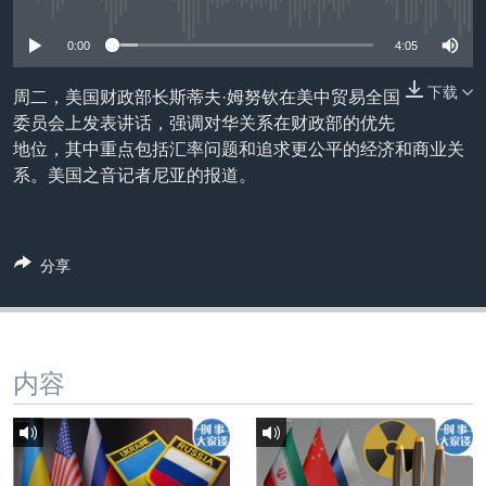
没有媒体可用资源
VOA视频
欧洲
科教·文娱·体健
白宫要闻
转
到
VOA今日焦点
非洲
军事
国会报道
0:00
4:05
检
中文广播
美洲
劳工
美中关系
索
下载
周二，美国财政部长斯蒂夫·姆努钦在美中贸易全国
委员会上发表讲话，强调对华关系在财政部的优先
全球议题
环境
美国建国250周年
关注我们
地位，其中重点包括汇率问题和追求更公平的经济和商业关
埃博拉疫情
系。美国之音记者尼亚的报道。
美国之音专访
重要讲话与声明
分享
台海两岸关系
其他语言网站
南中国海争端
关注西藏
内容
关注新疆
GEN Z 看美国