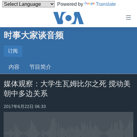
Powered by
Translate
无
障
碍
时事大家谈音频
主页
链
接
美国
订阅
订阅
跳
中国
内容
节目简介
转
Spotify
台湾
到
媒体观察：大学生瓦姆比尔之死 搅动美
内
港澳
订阅
容
朝中多边关系
国际
跳
转
分类新闻
最新国际新闻
2017年6月22日 06:33
到
美中关系
印太
经济·金融·贸易
导
航
热点专题
中东
人权·法律·宗教
跳