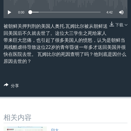
没有媒体可用资源
VOA视频
欧洲
科教·文娱·体健
白宫要闻
转
到
VOA今日焦点
非洲
军事
国会报道
0:00
4:42
检
中文广播
美洲
劳工
美中关系
索
下载
被朝鲜关押判刑的美国人奥托.瓦姆比尔被从朝鲜送
回美国后不久就去世了。这位大三学生之死给家人
全球议题
环境
美国建国250周年
关注我们
带来巨大悲痛，也引起了很多美国人的愤怒，认为是朝鲜当
埃博拉疫情
局残酷虐待导致这位22岁的青年昏迷一年多才送回美国并很
快在医院去世。 瓦姆比尔的死因查明了吗？他到底是因什么
美国之音专访
原因去世的？
重要讲话与声明
台海两岸关系
其他语言网站
分享
南中国海争端
关注西藏
关注新疆
相关内容
GEN Z 看美国
印太