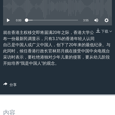
VOA视频
欧洲
科教·文娱·体健
白宫要闻
转
到
没有媒体可用资源
VOA今日焦点
非洲
军事
国会报道
检
中文广播
美洲
劳工
美中关系
0:00
3:55
索
全球议题
环境
美国建国250周年
下载
就在香港主权移交即将届满20年之际，香港大学公
关注我们
布一份最新民调显示，只有3.1%的香港年轻人认同
埃博拉疫情
自己是中国人或广义中国人，创下了20年来的最低纪录。与
美国之音专访
此同时，候任香港行政长官林郑月娥在接受中国中央电视台
采访时表示，要杜绝港独对少年儿童的侵害，要从幼儿阶段
重要讲话与声明
开始培养“我是中国人”的观念。
台海两岸关系
其他语言网站
南中国海争端
分享
关注西藏
关注新疆
GEN Z 看美国
内容