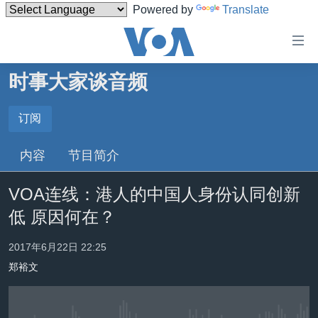
Powered by
Translate
无
障
碍
时事大家谈音频
主页
链
接
美国
订阅
订阅
跳
中国
内容
节目简介
转
Spotify
台湾
到
VOA连线：港人的中国人身份认同创新
内
港澳
订阅
容
低 原因何在？
国际
跳
转
分类新闻
最新国际新闻
2017年6月22日 22:25
到
郑裕文
美中关系
印太
经济·金融·贸易
导
航
热点专题
中东
人权·法律·宗教
跳