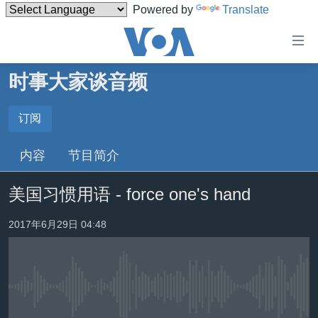
Powered by
Translate
无
障
碍
时事大家谈音频
主页
链
接
美国
订阅
订阅
跳
中国
内容
节目简介
转
Spotify
台湾
到
美国习惯用语 - force one's hand
内
港澳
订阅
容
国际
2017年6月29日 04:48
跳
转
分类新闻
最新国际新闻
到
美中关系
印太
经济·金融·贸易
导
航
没有媒体可用资源
热点专题
中东
人权·法律·宗教
跳