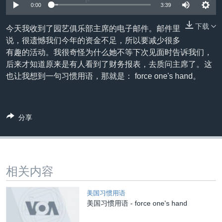
VOA视频
欧洲
科教·文娱·体健
白宫要闻
0:00
3:39
转
到
VOA今日焦点
非洲
军事
国会报道
下载
今天我收到了园艺俱乐部主席的电子邮件。邮件里
检
中文广播
美洲
劳工
美中关系
说，很遗憾我们今年的资金不足，所以要减少很多
索
有趣的活动。我很奇怪为什么她不等下次见面时告诉我们，
全球议题
环境
美国建国250周年
后来才知道原来是有人看到了财务报表，去质问主席了。这
关注我们
埃博拉疫情
也让我想到一句习惯用语，那就是： force one's hand。
美国之音专访
重要讲话与声明
分享
台海两岸关系
其他语言网站
南中国海争端
关注西藏
相关内容
关注新疆
美国习惯用语
GEN Z 看美国
美国习惯用语 - force one's hand