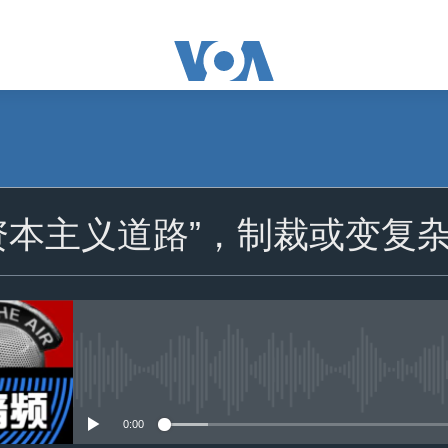
订阅
资本主义道路”，制裁或变复
苹果播客
订阅
没有媒体可用资源
0:00