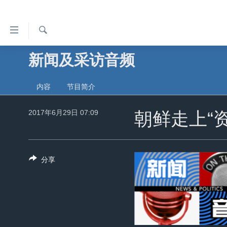
无
障
碍
检
新闻及采访音频
主页
索
链
美国
接
内容
节目简介
中国
跳
转
2017年6月29日 07:09
台湾
朝鲜走上“
到
港澳
内
容
国际
分享
跳
分类新闻
最新国际新闻
转
到
美中关系
印太
经济·金融·贸易
导
热点专题
中东
人权·法律·宗教
航
跳
VOA视频
欧洲
科教·文娱·体健
白宫要闻