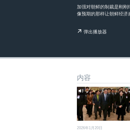
转
加强对朝鲜的制裁是刚刚
VOA今日焦点
非洲
军事
国会报道
到
像预期的那样让朝鲜经济
检
中文广播
美洲
劳工
美中关系
索
全球议题
环境
美国建国250周年
弹出播放器
埃博拉疫情
美国之音专访
重要讲话与声明
台海两岸关系
内容
南中国海争端
关注西藏
关注新疆
GEN Z 看美国
2026年1月20日