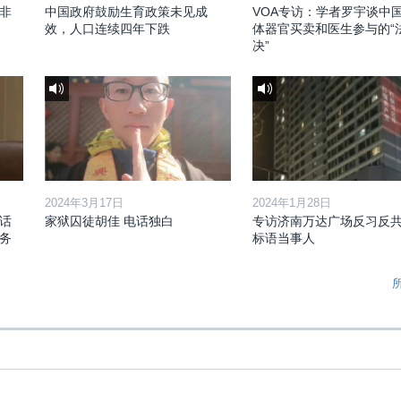
非
中国政府鼓励生育政策未见成
VOA专访：学者罗宇谈中
效，人口连续四年下跌
体器官买卖和医生参与的“
决”
2024年3月17日
2024年1月28日
话
家狱囚徒胡佳 电话独白
专访济南万达广场反习反
务
标语当事人