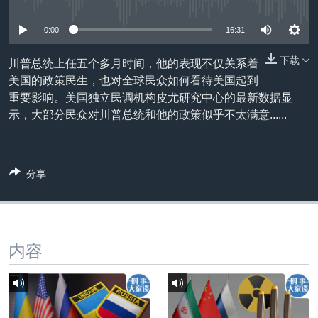
没有媒体可用资源
VOA视频
欧洲
科教·文娱·体健
白宫要闻
转
到
VOA今日焦点
非洲
军事
国会报道
0:00
16:31
检
中文广播
美洲
劳工
美中关系
索
下载
川普总统上任五个多月时间，他的表现不仅关系着
美国的政策民生，也对全球民众如何看待美国起到
全球议题
环境
美国建国250周年
关注我们
重要影响。美国独立民调机构皮尤研究中心的最新数据显
埃博拉疫情
示，大部分民众对川普总统和他的政策似乎不太满意......
美国之音专访
重要讲话与声明
分享
台海两岸关系
其他语言网站
南中国海争端
关注西藏
内容
关注新疆
GEN Z 看美国