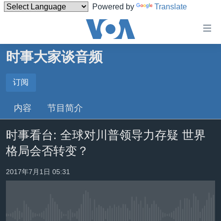
Powered by
Translate
无
障
碍
时事大家谈音频
主页
链
接
美国
订阅
订阅
跳
中国
内容
节目简介
转
Spotify
台湾
到
时事看台: 全球对川普领导力存疑 世界
内
港澳
订阅
容
格局会否转变？
国际
跳
转
分类新闻
最新国际新闻
2017年7月1日 05:31
到
美中关系
印太
经济·金融·贸易
导
航
热点专题
中东
人权·法律·宗教
跳