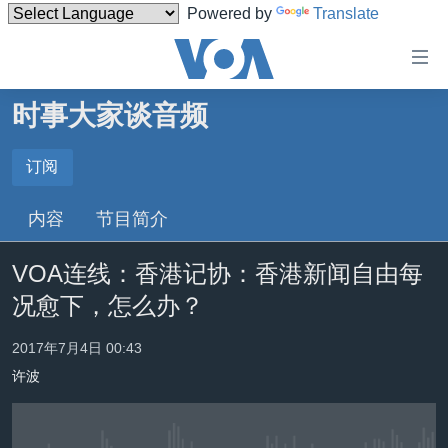
Powered by
Translate
无
障
碍
时事大家谈音频
主页
链
接
美国
订阅
订阅
跳
中国
内容
节目简介
转
Spotify
台湾
到
VOA连线：香港记协：香港新闻自由每
内
港澳
订阅
容
况愈下，怎么办？
国际
跳
转
分类新闻
最新国际新闻
2017年7月4日 00:43
到
许波
美中关系
印太
经济·金融·贸易
导
航
热点专题
中东
人权·法律·宗教
跳