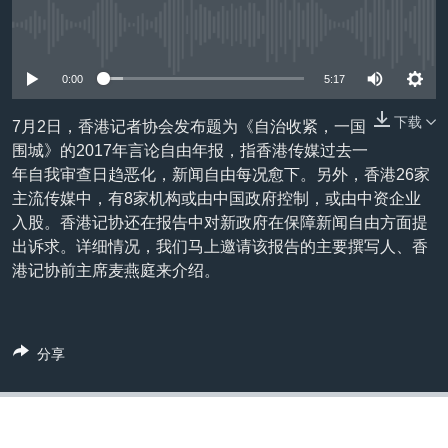
VOA视频
欧洲
科教·文娱·体健
白宫要闻
转
到
没有媒体可用资源
VOA今日焦点
非洲
军事
国会报道
检
中文广播
美洲
劳工
美中关系
0:00
5:17
索
全球议题
环境
美国建国250周年
下载
7月2日，香港记者协会发布题为《自治收紧，一国
关注我们
围城》的2017年言论自由年报，指香港传媒过去一
埃博拉疫情
年自我审查日趋恶化，新闻自由每况愈下。另外，香港26家
美国之音专访
主流传媒中，有8家机构或由中国政府控制，或由中资企业
入股。香港记协还在报告中对新政府在保障新闻自由方面提
重要讲话与声明
出诉求。详细情况，我们马上邀请该报告的主要撰写人、香
台海两岸关系
其他语言网站
港记协前主席麦燕庭来介绍。
南中国海争端
关注西藏
分享
关注新疆
GEN Z 看美国