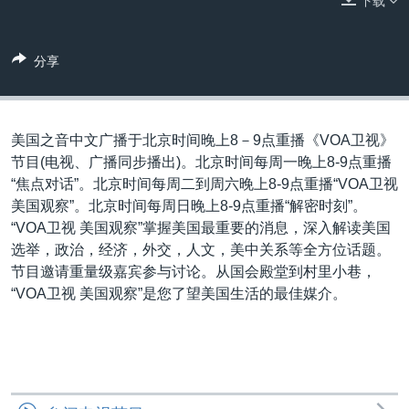
下载
VOA视频
欧洲
科教·文娱·体健
白宫要闻
转
到
VOA今日焦点
非洲
军事
国会报道
检
分享
中文广播
美洲
劳工
美中关系
索
全球议题
环境
美国建国250周年
关注我们
埃博拉疫情
美国之音中文广播于北京时间晚上8－9点重播《VOA卫视》
节目(电视、广播同步播出)。北京时间每周一晚上8-9点重播
美国之音专访
“焦点对话”。北京时间每周二到周六晚上8-9点重播“VOA卫视
重要讲话与声明
美国观察”。北京时间每周日晚上8-9点重播“解密时刻”。
“VOA卫视 美国观察”掌握美国最重要的消息，深入解读美国
台海两岸关系
其他语言网站
选举，政治，经济，外交，人文，美中关系等全方位话题。
南中国海争端
节目邀请重量级嘉宾参与讨论。从国会殿堂到村里小巷，
“VOA卫视 美国观察”是您了望美国生活的最佳媒介。
关注西藏
关注新疆
GEN Z 看美国