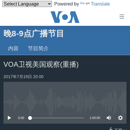
Powered by
Translate
无
障
碍
晚8-9点广播节目
主页
链
接
内容
节目简介
美国
跳
中国
VOA卫视美国观察(重播)
转
台湾
到
2017年7月19日 20:00
内
港澳
容
国际
跳
转
分类新闻
最新国际新闻
到
没有媒体可用资源
美中关系
印太
经济·金融·贸易
导
0:00
1:00:00
航
热点专题
中东
人权·法律·宗教
跳