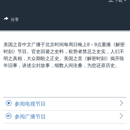
下载
VOA视频
欧洲
科教·文娱·体健
白宫要闻
转
到
VOA今日焦点
非洲
军事
国会报道
检
分享
中文广播
美洲
劳工
美中关系
索
全球议题
环境
美国建国250周年
关注我们
埃博拉疫情
美国之音中文广播于北京时间每周日晚上8－9点重播《解密
时刻》节目。官史回避之史料，权势者禁忌之史实，人们不
美国之音专访
明之真相，大众期盼之正史。美国之音《解密时刻》揭开陈
重要讲话与声明
年旧事，讲述尘封故事，细数人­间沧桑，为您还原历史。
台海两岸关系
其他语言网站
南中国海争端
关注西藏
参阅电视节目
关注新疆
参阅广播节目
GEN Z 看美国