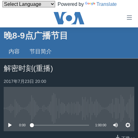
Powered by
Translate
无
障
碍
晚8-9点广播节目
主页
链
接
内容
节目简介
美国
跳
中国
解密时刻(重播)
转
台湾
到
2017年7月23日 20:00
内
港澳
容
国际
跳
转
分类新闻
最新国际新闻
到
没有媒体可用资源
美中关系
印太
经济·金融·贸易
导
0:00
1:00:00
航
热点专题
中东
人权·法律·宗教
跳