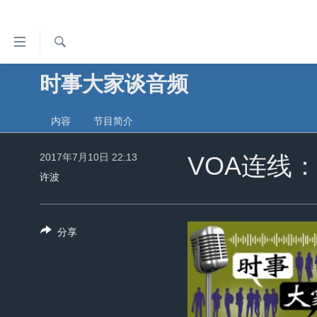
无
障
碍
检
时事大家谈音频
主页
索
链
美国
接
内容
节目简介
中国
跳
转
2017年7月10日 22:13
台湾
VOA连线：
到
许波
港澳
内
容
国际
跳
分享
分类新闻
最新国际新闻
转
到
美中关系
印太
经济·金融·贸易
导
热点专题
中东
人权·法律·宗教
航
跳
VOA视频
欧洲
科教·文娱·体健
白宫要闻