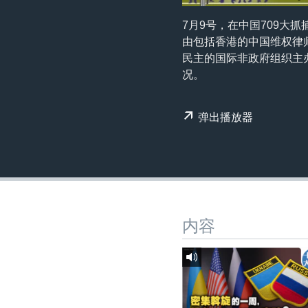
转
VOA今日焦点
非洲
军事
国会报道
到
7月9号，在中国709大
检
由包括香港的中国维权律师
中文广播
美洲
劳工
美中关系
索
民主的国际非政府组织主
全球议题
环境
美国建国250周年
况。
埃博拉疫情
弹出播放器
美国之音专访
重要讲话与声明
台海两岸关系
南中国海争端
关注西藏
内容
关注新疆
GEN Z 看美国