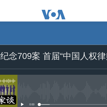
订阅
纪念709案 首届“中国人权
苹果播客
Spotify
订阅
没有媒体可用资源
0:00