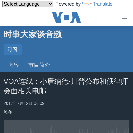
Powered by
Translate
无
障
碍
时事大家谈音频
主页
链
接
美国
订阅
订阅
跳
中国
内容
节目简介
转
Spotify
台湾
到
VOA连线：小唐纳德·川普公布和俄律师
内
港澳
订阅
容
会面相关电邮
国际
跳
转
分类新闻
最新国际新闻
2017年7月12日 06:09
到
鲍蓉
美中关系
印太
经济·金融·贸易
导
航
热点专题
中东
人权·法律·宗教
跳