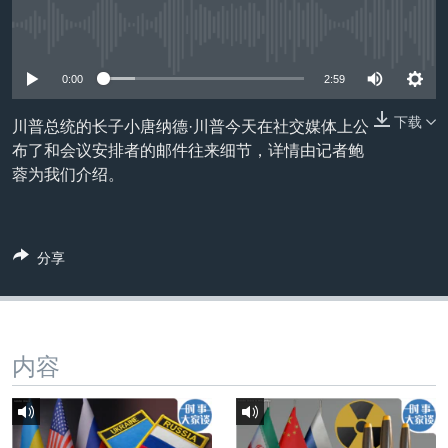
VOA视频
欧洲
科教·文娱·体健
白宫要闻
转
到
没有媒体可用资源
VOA今日焦点
非洲
军事
国会报道
检
中文广播
美洲
劳工
美中关系
0:00
2:59
索
全球议题
环境
美国建国250周年
下载
川普总统的长子小唐纳德·川普今天在社交媒体上公
关注我们
布了和会议安排者的邮件往来细节，详情由记者鲍
埃博拉疫情
蓉为我们介绍。
美国之音专访
重要讲话与声明
分享
台海两岸关系
其他语言网站
南中国海争端
关注西藏
内容
关注新疆
GEN Z 看美国