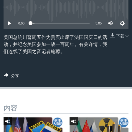
VOA视频
欧洲
科教·文娱·体健
白宫要闻
转
到
没有媒体可用资源
VOA今日焦点
非洲
军事
国会报道
检
中文广播
美洲
劳工
美中关系
0:00
5:05
索
全球议题
环境
美国建国250周年
下载
美国总统川普周五作为贵宾出席了法国国庆日的活
关注我们
动，并纪念美国参加一战一百周年。有关详情，我
埃博拉疫情
们连线了美国之音记者鲍蓉。
美国之音专访
重要讲话与声明
分享
台海两岸关系
其他语言网站
南中国海争端
关注西藏
内容
关注新疆
GEN Z 看美国