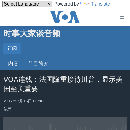
Powered by
Translate
无
障
碍
时事大家谈音频
主页
链
接
美国
订阅
订阅
跳
中国
内容
节目简介
转
Spotify
台湾
到
VOA连线：法国隆重接待川普，显示美
内
港澳
订阅
容
国至关重要
国际
跳
转
分类新闻
最新国际新闻
2017年7月15日 06:48
到
鲍蓉
美中关系
印太
经济·金融·贸易
导
航
热点专题
中东
人权·法律·宗教
跳