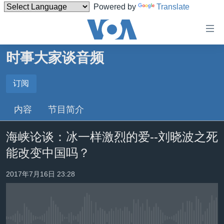
Powered by
Translate
无
障
碍
时事大家谈音频
主页
链
接
美国
订阅
订阅
跳
中国
内容
节目简介
转
Spotify
台湾
到
海峡论谈：冰一样激烈的爱--刘晓波之死
内
港澳
订阅
容
能改变中国吗？
国际
跳
转
分类新闻
最新国际新闻
2017年7月16日 23:28
到
美中关系
印太
经济·金融·贸易
导
航
热点专题
中东
人权·法律·宗教
跳