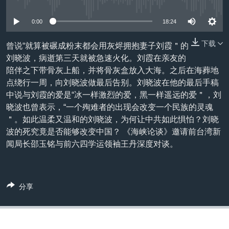
没有媒体可用资源
VOA视频
欧洲
科教·文娱·体健
白宫要闻
转
到
VOA今日焦点
非洲
军事
国会报道
0:00
18:24
检
中文广播
美洲
劳工
美中关系
索
下载
曾说“就算被碾成粉末都会用灰烬拥抱妻子刘霞＂的
刘晓波，病逝第三天就被急速火化。刘霞在亲友的
全球议题
环境
美国建国250周年
关注我们
陪伴之下带骨灰上船，并将骨灰盒放入大海。之后在海葬地
埃博拉疫情
点绕行一周，向刘晓波做最后告别。刘晓波在他的最后手稿
中说与刘霞的爱是“冰一样激烈的爱，黑一样遥远的爱＂，刘
美国之音专访
晓波也曾表示，“一个殉难者的出现会改变一个民族的灵魂
重要讲话与声明
＂。如此温柔又温和的刘晓波，为何让中共如此惧怕？刘晓
波的死究竟是否能够改变中国？ 《海峡论谈》邀请前台湾新
台海两岸关系
其他语言网站
闻局长邵玉铭与前六四学运领袖王丹深度对谈。
南中国海争端
关注西藏
分享
关注新疆
GEN Z 看美国