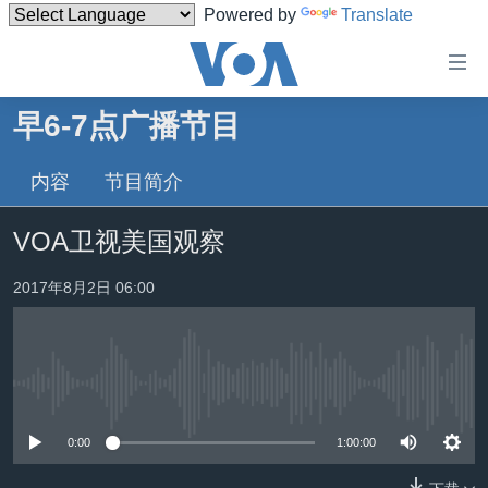
Powered by
Translate
无
障
碍
早6-7点广播节目
主页
链
接
内容
节目简介
美国
跳
中国
VOA卫视美国观察
转
台湾
到
2017年8月2日 06:00
内
港澳
容
国际
跳
转
分类新闻
最新国际新闻
到
没有媒体可用资源
美中关系
印太
经济·金融·贸易
导
0:00
1:00:00
航
热点专题
中东
人权·法律·宗教
跳