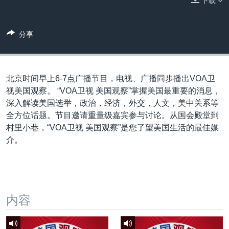
下载
VOA视频
欧洲
科教·文娱·体健
白宫要闻
转
到
VOA今日焦点
非洲
军事
国会报道
检
分享
中文广播
美洲
劳工
美中关系
索
全球议题
环境
美国建国250周年
关注我们
埃博拉疫情
北京时间早上6-7点广播节目，电视、广播同步播出VOA卫
视美国观察。 “VOA卫视 美国观察”掌握美国最重要的消息，
美国之音专访
深入解读美国选举，政治，经济，外交，人文，美中关系等
重要讲话与声明
全方位话题。节目邀请重量级嘉宾参与讨论。从国会殿堂到
村里小巷，“VOA卫视 美国观察”是您了望美国生活的最佳媒
台海两岸关系
其他语言网站
介。
南中国海争端
关注西藏
关注新疆
内容
GEN Z 看美国