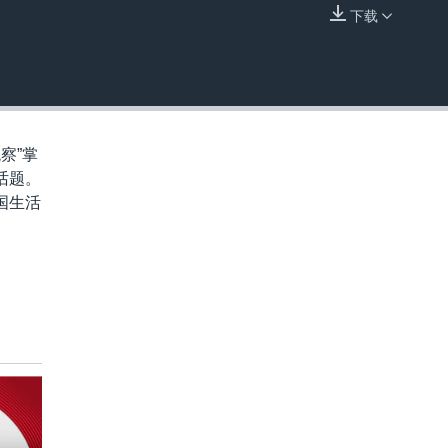
下载
嵌入
察”掌
话题。
国生活