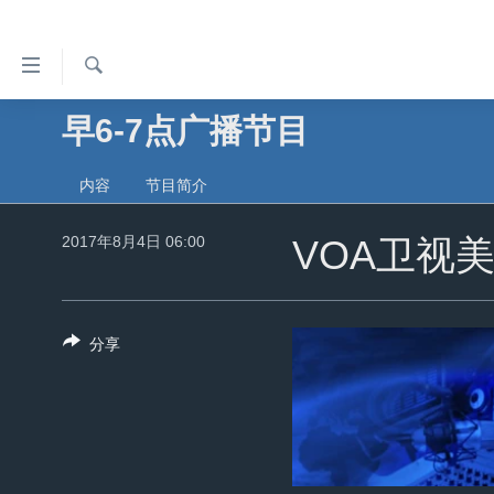
无
障
碍
检
早6-7点广播节目
主页
索
链
美国
接
内容
节目简介
中国
跳
2017年8月4日 06:00
转
VOA卫视
台湾
到
港澳
内
容
国际
分享
跳
分类新闻
最新国际新闻
转
到
美中关系
印太
经济·金融·贸易
导
热点专题
中东
人权·法律·宗教
航
跳
VOA视频
欧洲
科教·文娱·体健
白宫要闻