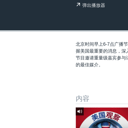
转
弹出播放器
VOA今日焦点
非洲
军事
国会报道
到
检
中文广播
美洲
劳工
美中关系
索
全球议题
环境
美国建国250周年
埃博拉疫情
北京时间早上6-7点广播节
美国之音专访
握美国最重要的消息，深
节目邀请重量级嘉宾参与讨
重要讲话与声明
的最佳媒介。
台海两岸关系
南中国海争端
关注西藏
内容
关注新疆
GEN Z 看美国