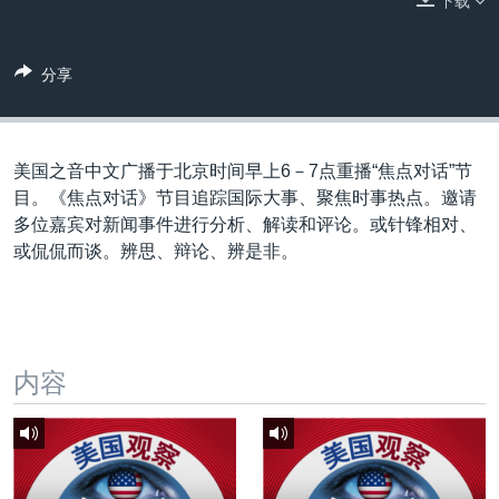
下载
VOA视频
欧洲
科教·文娱·体健
白宫要闻
转
到
VOA今日焦点
非洲
军事
国会报道
检
分享
中文广播
美洲
劳工
美中关系
索
全球议题
环境
美国建国250周年
关注我们
埃博拉疫情
美国之音中文广播于北京时间早上6－7点重播“焦点对话”节
目。《焦点对话》节目追踪国际大事、聚焦时事热点。邀请
美国之音专访
多位嘉宾对新闻事件进行分析、解读和评论。或针锋相对、
重要讲话与声明
或侃侃而谈。辨思、辩论、辨是非。
台海两岸关系
其他语言网站
南中国海争端
关注西藏
内容
关注新疆
GEN Z 看美国