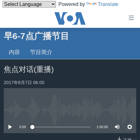
Powered by
Translate
无
障
碍
早6-7点广播节目
主页
链
接
内容
节目简介
美国
跳
中国
焦点对话(重播)
转
台湾
到
2017年8月7日 06:00
内
港澳
容
国际
跳
转
分类新闻
最新国际新闻
到
没有媒体可用资源
美中关系
印太
经济·金融·贸易
导
0:00
1:00:00
航
热点专题
中东
人权·法律·宗教
跳