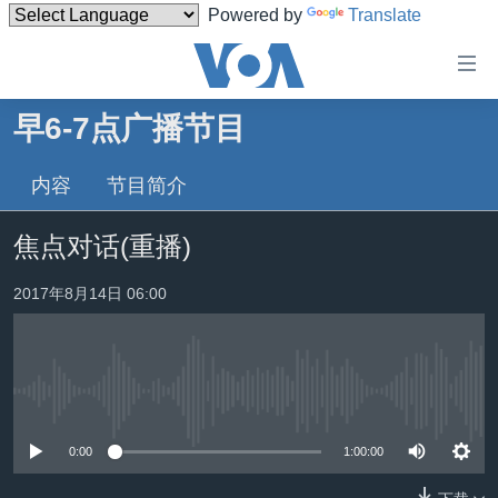
Powered by
Translate
无
障
碍
早6-7点广播节目
主页
链
接
内容
节目简介
美国
跳
中国
焦点对话(重播)
转
台湾
到
2017年8月14日 06:00
内
港澳
容
国际
跳
转
分类新闻
最新国际新闻
到
没有媒体可用资源
美中关系
印太
经济·金融·贸易
导
0:00
1:00:00
航
热点专题
中东
人权·法律·宗教
跳