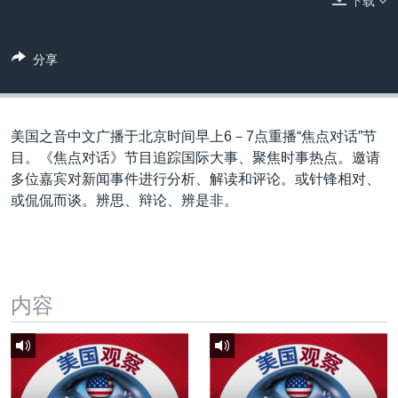
下载
VOA视频
欧洲
科教·文娱·体健
白宫要闻
转
到
VOA今日焦点
非洲
军事
国会报道
检
分享
中文广播
美洲
劳工
美中关系
索
全球议题
环境
美国建国250周年
关注我们
埃博拉疫情
美国之音中文广播于北京时间早上6－7点重播“焦点对话”节
目。《焦点对话》节目追踪国际大事、聚焦时事热点。邀请
美国之音专访
多位嘉宾对新闻事件进行分析、解读和评论。或针锋相对、
重要讲话与声明
或侃侃而谈。辨思、辩论、辨是非。
台海两岸关系
其他语言网站
南中国海争端
关注西藏
内容
关注新疆
GEN Z 看美国