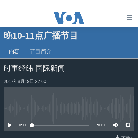
无
障
碍
晚10-11点广播节目
主页
链
接
内容
节目简介
美国
跳
中国
时事经纬 国际新闻
转
台湾
到
2017年8月19日 22:00
内
港澳
容
国际
跳
转
分类新闻
最新国际新闻
到
没有媒体可用资源
美中关系
印太
经济·金融·贸易
导
0:00
1:00:00
航
热点专题
中东
人权·法律·宗教
跳