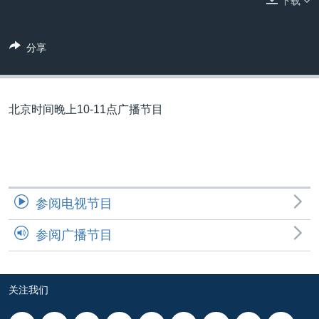
下载
VOA视频
欧洲
科教·文娱·体健
白宫要闻
转
到
VOA今日焦点
非洲
军事
国会报道
检
分享
中文广播
美洲
劳工
美中关系
索
全球议题
环境
美国建国250周年
关注我们
埃博拉疫情
北京时间晚上10-11点广播节目
美国之音专访
重要讲话与声明
台海两岸关系
其他语言网站
参阅电视节目
南中国海争端
参阅广播节目
关注西藏
关注新疆
GEN Z 看美国
关注我们