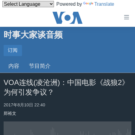
Powered by
Translate
无
障
碍
时事大家谈音频
主页
链
接
美国
订阅
订阅
跳
中国
内容
节目简介
转
Spotify
台湾
到
VOA连线(凌沧洲)：中国电影《战狼2》
内
港澳
订阅
容
为何引发争议？
国际
跳
转
分类新闻
最新国际新闻
2017年8月10日 22:40
到
郑裕文
美中关系
印太
经济·金融·贸易
导
航
热点专题
中东
人权·法律·宗教
跳