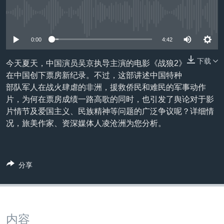
VOA视频
欧洲
科教·文娱·体健
白宫要闻
转
到
没有媒体可用资源
VOA今日焦点
非洲
军事
国会报道
检
中文广播
美洲
劳工
美中关系
0:00
4:42
索
全球议题
环境
美国建国250周年
下载
今天夏天，中国演员吴京执导主演的电影《战狼2》
关注我们
在中国创下票房新纪录。不过，这部讲述中国特种
埃博拉疫情
部队军人在战火肆虐的非洲，援救侨民和难民的军事动作
美国之音专访
片，为何在票房成绩一路高歌的同时，也引发了舆论对于影
片情节及爱国主义、民族精神等问题的广泛争议呢？详细情
重要讲话与声明
况，旅美作家、资深媒体人凌沧洲为您分析。
台海两岸关系
其他语言网站
南中国海争端
分享
关注西藏
关注新疆
GEN Z 看美国
内容