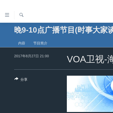
无
障
碍
检
晚9-10点广播节目(时事大家谈
主页
索
链
美国
接
内容
节目简介
中国
跳
转
2017年8月27日 21:00
台湾
VOA卫视-
到
港澳
内
容
国际
分享
跳
分类新闻
最新国际新闻
转
到
美中关系
印太
经济·金融·贸易
导
热点专题
中东
人权·法律·宗教
航
跳
VOA视频
欧洲
科教·文娱·体健
白宫要闻