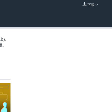
下载
嵌入
出)。
题。