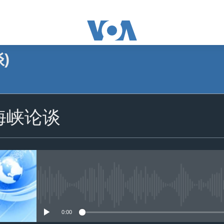
)
订阅
海峡论谈
苹果播客
订阅
没有媒体可用资源
0:00