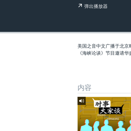
转
弹出播放器
VOA今日焦点
非洲
军事
国会报道
到
检
中文广播
美洲
劳工
美中关系
索
全球议题
环境
美国建国250周年
埃博拉疫情
美国之音中文广播于北京时
美国之音专访
《海峡论谈》节目邀请华
重要讲话与声明
台海两岸关系
南中国海争端
内容
关注西藏
关注新疆
GEN Z 看美国