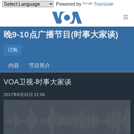
Powered by
Translate
无
障
碍
晚9-10点广播节目(时事大家谈)
主页
链
接
美国
订阅
订阅
跳
中国
内容
节目简介
转
订阅
台湾
到
VOA卫视-时事大家谈
内
港澳
容
国际
2017年8月31日 21:00
跳
转
分类新闻
最新国际新闻
到
美中关系
印太
经济·金融·贸易
导
航
没有媒体可用资源
热点专题
中东
人权·法律·宗教
跳