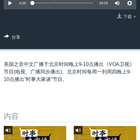
VOA视频
欧洲
科教·文娱·体健
白宫要闻
0:00
59:59
转
到
VOA今日焦点
非洲
军事
国会报道
下载
检
中文广播
美洲
劳工
美中关系
索
全球议题
环境
美国建国250周年
分享
关注我们
埃博拉疫情
美国之音专访
美国之音中文广播于北京时间晚上9-10点播出《VOA卫视》
重要讲话与声明
节目(电视、广播同步播出)。北京时间每周一到周四晚上9-
10点播出“时事大家谈”节目。
台海两岸关系
其他语言网站
南中国海争端
关注西藏
内容
关注新疆
GEN Z 看美国