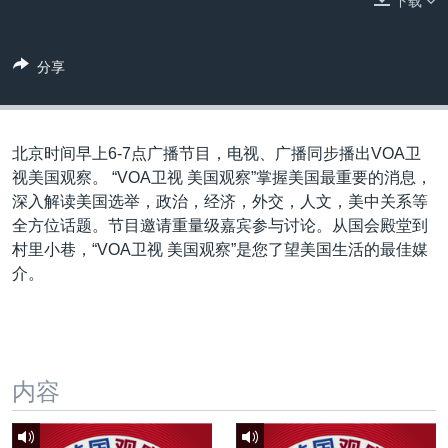
下载
VOA视频
欧洲
科教·文娱·体健
白宫要闻
转
到
VOA今日焦点
非洲
军事
国会报道
检
分享
中文广播
美洲
劳工
美中关系
索
全球议题
环境
美国建国250周年
关注我们
埃博拉疫情
北京时间早上6-7点广播节目，电视、广播同步播出VOA卫
视美国观察。 “VOA卫视 美国观察”掌握美国最重要的消息，
美国之音专访
深入解读美国选举，政治，经济，外交，人文，美中关系等
重要讲话与声明
全方位话题。节目邀请重量级嘉宾参与讨论。从国会殿堂到
村里小巷，“VOA卫视 美国观察”是您了望美国生活的最佳媒
台海两岸关系
其他语言网站
介。
南中国海争端
关注西藏
关注新疆
内容
GEN Z 看美国