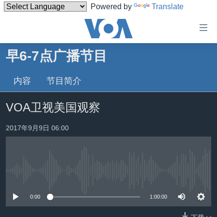
Powered by
Translate
无
障
碍
早6-7点广播节目
主页
链
接
内容
节目简介
美国
跳
中国
VOA卫视美国观察
转
台湾
到
2017年9月9日 06:00
内
港澳
容
国际
跳
转
分类新闻
最新国际新闻
到
没有媒体可用资源
美中关系
印太
经济·金融·贸易
导
0:00
1:00:00
航
热点专题
中东
人权·法律·宗教
跳