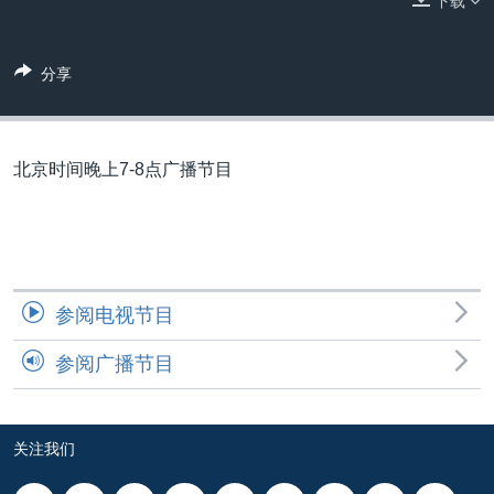
下载
VOA视频
欧洲
科教·文娱·体健
白宫要闻
转
到
VOA今日焦点
非洲
军事
国会报道
检
分享
中文广播
美洲
劳工
美中关系
索
全球议题
环境
美国建国250周年
关注我们
埃博拉疫情
北京时间晚上7-8点广播节目
美国之音专访
重要讲话与声明
台海两岸关系
其他语言网站
参阅电视节目
南中国海争端
参阅广播节目
关注西藏
关注新疆
GEN Z 看美国
关注我们