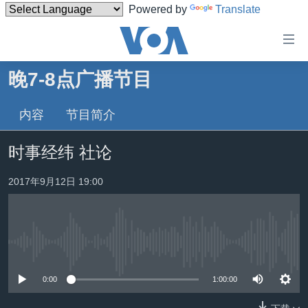
Powered by
Translate
无
障
碍
晚7-8点广播节目
主页
链
接
内容
节目简介
美国
跳
中国
时事经纬 社论
转
台湾
到
2017年9月12日 19:00
内
港澳
容
国际
跳
转
分类新闻
最新国际新闻
到
没有媒体可用资源
美中关系
印太
经济·金融·贸易
导
0:00
1:00:00
航
热点专题
中东
人权·法律·宗教
跳