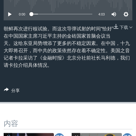
没有媒体可用资源
VOA视频
欧洲
科教·文娱·体健
白宫要闻
转
到
VOA今日焦点
非洲
军事
国会报道
0:00
4:03
检
中文广播
美洲
劳工
美中关系
索
下载
朝鲜再次进行核试验。而这次导弹试射的时间“恰好”
全球议题
环境
美国建国250周年
在中国国家主席习近平主持的金砖国家首脑会议当
关注我们
天。这给东亚局势增添了更多的不稳定因素。在中国，十九
埃博拉疫情
大即将召开，而中共的政策依然存在着不确定性。美国之音
美国之音专访
记者卡拉采访了《金融时报》北京分社前社长马利德，我们
请卡拉介绍具体情况。
重要讲话与声明
台海两岸关系
其他语言网站
南中国海争端
分享
关注西藏
关注新疆
内容
GEN Z 看美国