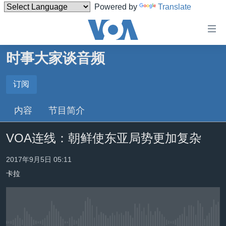
Powered by
Translate
无
障
碍
时事大家谈音频
主页
链
接
美国
订阅
订阅
跳
中国
内容
节目简介
转
Spotify
台湾
到
VOA连线：朝鲜使东亚局势更加复杂
内
港澳
订阅
容
国际
2017年9月5日 05:11
跳
转
卡拉
分类新闻
最新国际新闻
到
美中关系
印太
经济·金融·贸易
导
航
热点专题
中东
人权·法律·宗教
跳