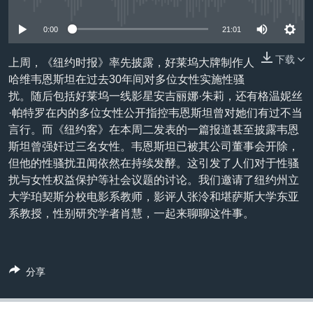
没有媒体可用资源
VOA视频
欧洲
科教·文娱·体健
白宫要闻
转
到
VOA今日焦点
非洲
军事
国会报道
0:00
21:01
检
中文广播
美洲
劳工
美中关系
索
下载
上周，《纽约时报》率先披露，好莱坞大牌制作人
哈维韦恩斯坦在过去30年间对多位女性实施性骚
全球议题
环境
美国建国250周年
关注我们
扰。随后包括好莱坞一线影星安吉丽娜·朱莉，还有格温妮丝
埃博拉疫情
·帕特罗在内的多位女性公开指控韦恩斯坦曾对她们有过不当
言行。而《纽约客》在本周二发表的一篇报道甚至披露韦恩
美国之音专访
斯坦曾强奸过三名女性。韦恩斯坦已被其公司董事会开除，
重要讲话与声明
但他的性骚扰丑闻依然在持续发酵。这引发了人们对于性骚
扰与女性权益保护等社会议题的讨论。我们邀请了纽约州立
台海两岸关系
其他语言网站
大学珀契斯分校电影系教师，影评人张泠和堪萨斯大学东亚
南中国海争端
系教授，性别研究学者肖慧，一起来聊聊这件事。
关注西藏
关注新疆
分享
GEN Z 看美国