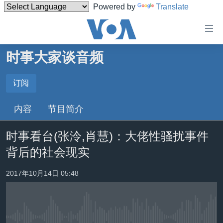
Powered by
Translate
无
障
碍
时事大家谈音频
主页
链
接
美国
订阅
订阅
跳
中国
内容
节目简介
转
Spotify
台湾
到
时事看台(张泠,肖慧)：大佬性骚扰事件
内
港澳
订阅
容
背后的社会现实
国际
跳
转
分类新闻
最新国际新闻
2017年10月14日 05:48
到
美中关系
印太
经济·金融·贸易
导
航
热点专题
中东
人权·法律·宗教
跳