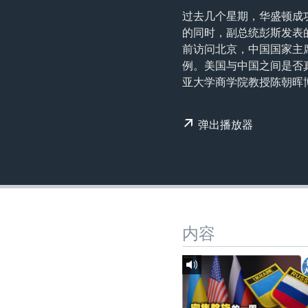
转
过去几个星期，华盛顿成
VOA今日焦点
非洲
军事
国会报道
到
的同时，副总统彭斯发表
检
中文广播
美洲
劳工
美中关系
前访问北京，中国国家主
索
例。美国与中国之间是否真
全球议题
环境
美国建国250周年
亚大学商学院教授陈朝晖
埃博拉疫情
美国之音专访
弹出播放器
重要讲话与声明
台海两岸关系
南中国海争端
关注西藏
内容
关注新疆
GEN Z 看美国