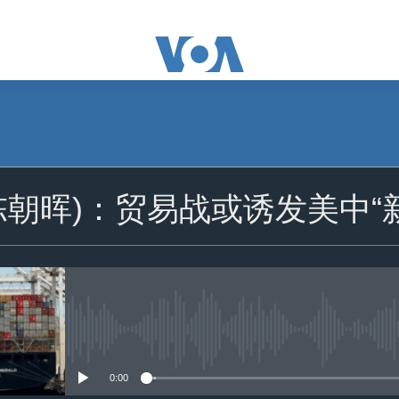
订阅
陈朝晖)：贸易战或诱发美中“
苹果播客
Spotify
订阅
没有媒体可用资源
0:00