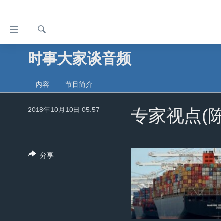
无
障
碍
检
时事大家谈音频
主页
索
链
美国
接
内容
节目简介
中国
跳
转
2018年10月10日 05:57
台湾
专家视点(
到
港澳
内
容
国际
分享
跳
分类新闻
最新国际新闻
转
到
美中关系
印太
经济·金融·贸易
导
热点专题
中东
人权·法律·宗教
航
跳
VOA视频
欧洲
科教·文娱·体健
白宫要闻