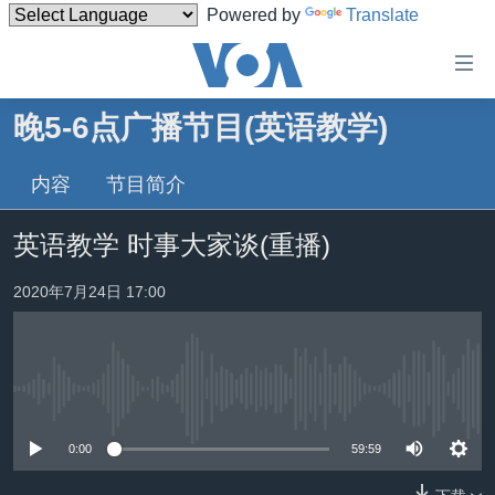
Powered by
Translate
无
障
碍
晚5-6点广播节目(英语教学)
主页
链
接
内容
节目简介
美国
跳
中国
英语教学 时事大家谈(重播)
转
台湾
到
2020年7月24日 17:00
内
港澳
容
国际
跳
转
分类新闻
最新国际新闻
到
没有媒体可用资源
美中关系
印太
经济·金融·贸易
导
0:00
59:59
航
热点专题
中东
人权·法律·宗教
跳