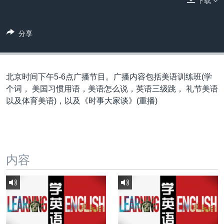
下载
VOA视频
欧洲
科教·文娱·体健
白宫要闻
转
到
VOA今日焦点
非洲
军事
国会报道
检
分享
中文广播
美洲
劳工
美中关系
索
全球议题
环境
美国建国250周年
关注我们
埃博拉疫情
北京时间下午5-6点广播节目。广播内容包括美语训练班(学
个词， 美国习惯用语，美语怎么说，英语三级跳， 礼节美语
美国之音专访
以及体育美语)，以及《时事大家谈》(重播)
重要讲话与声明
台海两岸关系
其他语言网站
南中国海争端
内容
关注西藏
关注新疆
GEN Z 看美国