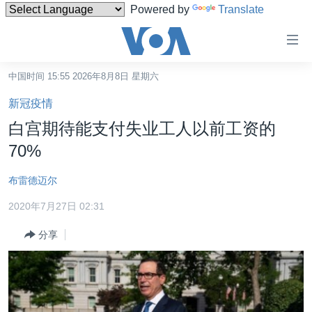
Powered by
Translate
无
障
碍
中国时间 15:55 2026年8月8日 星期六
主页
链
新冠疫情
接
美国
白宫期待能支付失业工人以前工资的
跳
中国
70%
转
台湾
到
布雷德迈尔
内
港澳
容
2020年7月27日 02:31
国际
跳
分享
转
分类新闻
最新国际新闻
到
美中关系
印太
经济·金融·贸易
导
航
热点专题
中东
人权·法律·宗教
跳