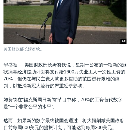
VOA视频
欧洲
科教·文娱·体健
白宫要闻
转
到
VOA今日焦点
非洲
军事
国会报道
检
中文广播
美洲
劳工
美中关系
索
全球议题
环境
美国建国250周年
关注我们
埃博拉疫情
美国财政部长姆努钦。
美国之音专访
华盛顿 —
美国财政部长姆努钦说，星期一公布的一项新的冠
重要讲话与声明
状病毒经济援助计划将支付给1600万失业工人一次性工资的
台海两岸关系
其他语言网站
70%，但仍在与民主党人就更多援助的范围进行艰难的谈
判，以抵消新冠大流行的严重经济影响。
南中国海争端
关注西藏
姆努钦在“福克斯周日新闻”节目中称，70%的工资替代数字
是“一个非常公平的水平”。
关注新疆
GEN Z 看美国
然而，如果新的数字最终被国会通过，将大幅削减美国政府
目前每周600美元的提振计划，可能达到每周200美元。