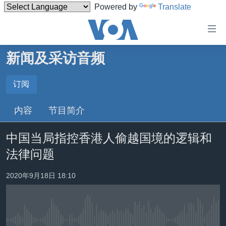
Powered by
Translate
无
障
碍
新闻及采访音频
主页
链
接
美国
订阅
订阅
跳
中国
内容
节目简介
转
订阅
台湾
到
中国当局指控香港人偷越国境的逻辑和
内
港澳
容
法律问题
国际
跳
转
分类新闻
最新国际新闻
2020年9月18日 18:10
到
美中关系
印太
经济·金融·贸易
导
航
热点专题
中东
人权·法律·宗教
跳