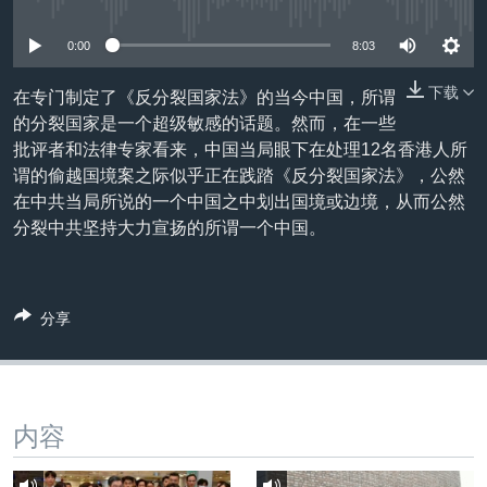
没有媒体可用资源
VOA视频
欧洲
科教·文娱·体健
白宫要闻
转
到
VOA今日焦点
非洲
军事
国会报道
0:00
8:03
检
中文广播
美洲
劳工
美中关系
索
下载
在专门制定了《反分裂国家法》的当今中国，所谓
的分裂国家是一个超级敏感的话题。然而，在一些
全球议题
环境
美国建国250周年
关注我们
批评者和法律专家看来，中国当局眼下在处理12名香港人所
埃博拉疫情
谓的偷越国境案之际似乎正在践踏《反分裂国家法》，公然
在中共当局所说的一个中国之中划出国境或边境，从而公然
美国之音专访
分裂中共坚持大力宣扬的所谓一个中国。
重要讲话与声明
台海两岸关系
其他语言网站
分享
南中国海争端
关注西藏
关注新疆
内容
GEN Z 看美国