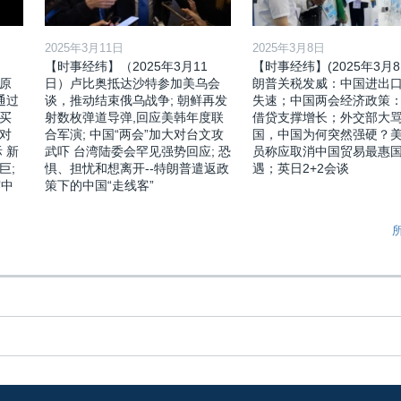
2025年3月11日
2025年3月8日
【时事经纬】（2025年3月11
【时事经纬】(2025年3月8
原
日）卢比奥抵达沙特参加美乌会
朗普关税发威：中国进出
通过
谈，推动结束俄乌战争; 朝鲜再发
失速；中国两会经济政策
买
射数枚弹道导弹,回应美韩年度联
借贷支撑增长；外交部大
对
合军演; 中国“两会”加大对台文攻
国，中国为何突然强硬？
 新
武吓 台湾陆委会罕见强势回应; 恐
员称应取消中国贸易最惠
巨;
惧、担忧和想离开--特朗普遣返政
遇；英日2+2会谈
露中
策下的中国“走线客”