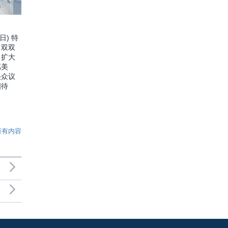
日) 特
口双双
：扩大
骂美
美众议
国待
所有内容