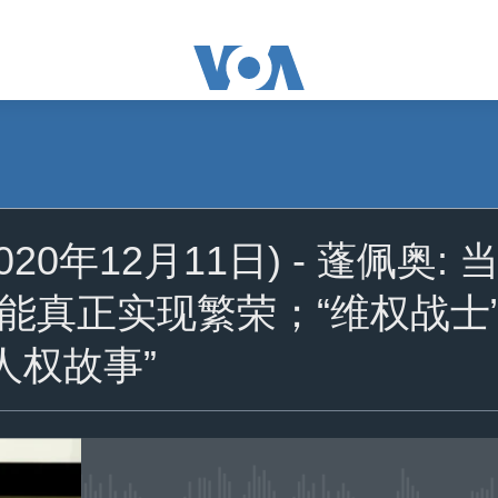
订阅
020年12月11日) - 蓬佩奥
苹果播客
能真正实现繁荣；“维权战士
YouTube Music
人权故事”
Spotify
YouTube