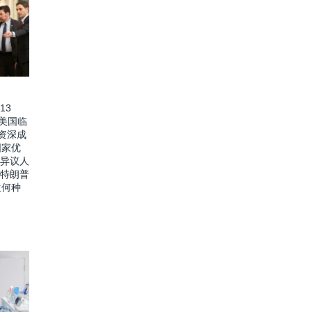
13
价美国临
资深成
国家优
 异议人
 特朗普
生何种