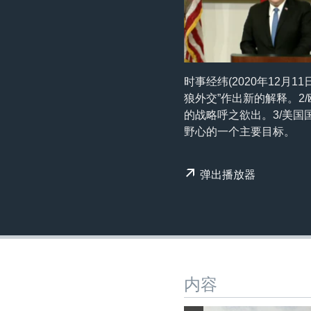
转
VOA今日焦点
非洲
军事
国会报道
到
检
中文广播
美洲
劳工
美中关系
索
全球议题
环境
美国建国250周年
时事经纬(2020年12月
埃博拉疫情
狼外交”作出新的解释。
的战略呼之欲出。3/美
美国之音专访
野心的一个主要目标。
重要讲话与声明
台海两岸关系
弹出播放器
南中国海争端
关注西藏
关注新疆
GEN Z 看美国
内容