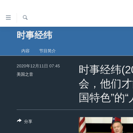
无
障
碍
检
时事经纬
主页
索
链
美国
接
内容
节目简介
中国
跳
转
2020年12月11日 07:45
台湾
时事经纬(2
到
美国之音
港澳
内
会，他们才
容
国际
跳
国特色”的“
分类新闻
最新国际新闻
转
到
美中关系
印太
经济·金融·贸易
导
热点专题
中东
人权·法律·宗教
分享
航
跳
VOA视频
欧洲
科教·文娱·体健
白宫要闻