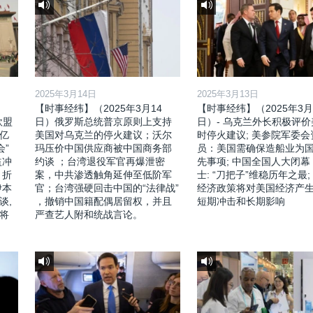
2025年3月14日
2025年3月13日
【时事经纬】（2025年3月14
【时事经纬】（2025年3月
欧盟
日）俄罗斯总统普京原则上支持
日）- 乌克兰外长积极评
亿
美国对乌克兰的停火建议；沃尔
时停火建议; 美参院军委会
会”
玛压价中国供应商被中国商务部
员：美国需确保造船业为
益冲
约谈 ；台湾退役军官再爆泄密
先事项; 中国全国人大闭幕
，折
案，中共渗透触角延伸至低阶军
士: “刀把子”维稳历年之最;
伊本
官；台湾强硬回击中国的“法律战”
经济政策将对美国经济产
谈,
，撤销中国籍配偶居留权，并且
短期冲击和长期影响
将
严查艺人附和统战言论。