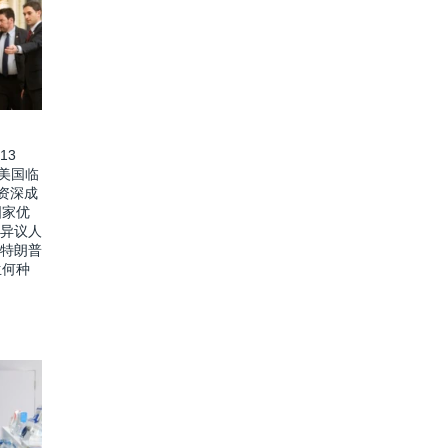
13
价美国临
资深成
国家优
 异议人
 特朗普
生何种