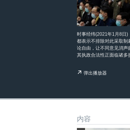
转
VOA今日焦点
非洲
军事
国会报道
到
检
中文广播
美洲
劳工
美中关系
索
全球议题
环境
美国建国250周年
时事经纬(2021年1月
埃博拉疫情
都表示不排除对此采取制
论自由，让不同意见消声
美国之音专访
其执政合法性正面临诸多
重要讲话与声明
台海两岸关系
弹出播放器
南中国海争端
关注西藏
关注新疆
GEN Z 看美国
内容