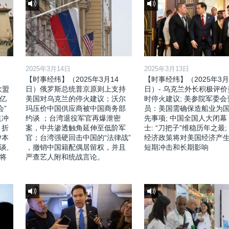
2025年3月14日
2025年3月13日
【时事经纬】（2025年3月14
【时事经纬】（2025年3月
欧盟
日）俄罗斯总统普京原则上支持
日）- 乌克兰外长积极评
亿
美国对乌克兰的停火建议；沃尔
时停火建议; 美参院军委会
会”
玛压价中国供应商被中国商务部
员：美国需确保造船业为
益冲
约谈 ；台湾退役军官再爆泄密
先事项; 中国全国人大闭幕
，折
案，中共渗透触角延伸至低阶军
士: “刀把子”维稳历年之最;
伊本
官；台湾强硬回击中国的“法律战”
经济政策将对美国经济产
谈,
，撤销中国籍配偶居留权，并且
短期冲击和长期影响
将
严查艺人附和统战言论。