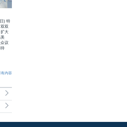
日) 特
口双双
：扩大
骂美
美众议
国待
所有内容