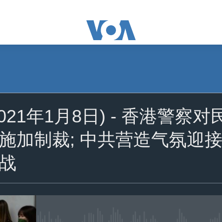
订阅
021年1月8日) - 香港警察
苹果播客
施加制裁; 中共营造气氛迎接
YouTube Music
战
Spotify
YouTube