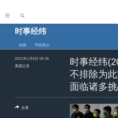
无
障
碍
检
时事经纬
主页
索
链
美国
接
内容
节目简介
中国
跳
转
2021年1月8日 08:36
台湾
时事经纬(2
到
美国之音
港澳
内
不排除为此
容
国际
跳
面临诸多挑
分类新闻
最新国际新闻
转
到
美中关系
印太
经济·金融·贸易
导
热点专题
中东
人权·法律·宗教
分享
航
跳
VOA视频
欧洲
科教·文娱·体健
白宫要闻