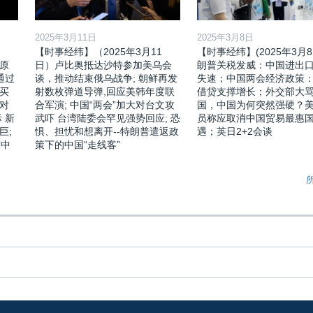
2025年3月11日
2025年3月8日
【时事经纬】（2025年3月11
【时事经纬】(2025年3月8
原
日）卢比奥抵达沙特参加美乌会
朗普关税发威：中国进出
通过
谈，推动结束俄乌战争; 朝鲜再发
失速；中国两会经济政策
买
射数枚弹道导弹,回应美韩年度联
借贷支撑增长；外交部大
对
合军演; 中国“两会”加大对台文攻
国，中国为何突然强硬？
 新
武吓 台湾陆委会罕见强势回应; 恐
员称应取消中国贸易最惠
巨;
惧、担忧和想离开--特朗普遣返政
遇；英日2+2会谈
露中
策下的中国“走线客”