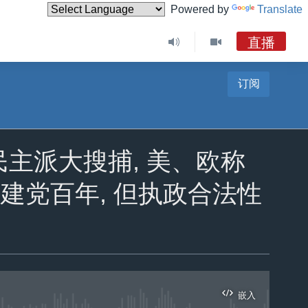
Powered by
Translate
直播
订阅
VOA今日焦点 (2026年8月8日)台湾“汉光演习”演练“联合反登陆” 美、日等国派员观摩
VOA今日焦点
《VOA今日焦点》音频
对民主派大搜捕, 美、欧称
现场广播
建党百年, 但执政合法性
嵌入