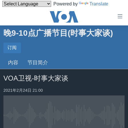
Powered by
Translate
无
障
碍
晚9-10点广播节目(时事大家谈)
主页
链
接
美国
订阅
订阅
跳
中国
内容
节目简介
转
订阅
台湾
到
VOA卫视-时事大家谈
内
港澳
容
国际
2021年2月24日 21:00
跳
转
分类新闻
最新国际新闻
到
美中关系
印太
经济·金融·贸易
导
航
没有媒体可用资源
热点专题
中东
人权·法律·宗教
跳