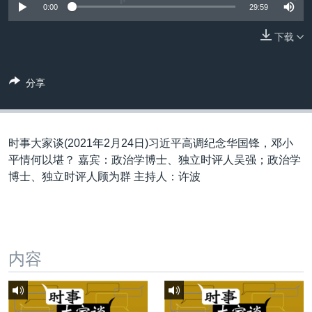
VOA视频
欧洲
科教·文娱·体健
白宫要闻
0:00
29:59
转
到
VOA今日焦点
非洲
军事
国会报道
下载
检
中文广播
美洲
劳工
美中关系
索
全球议题
环境
美国建国250周年
分享
关注我们
埃博拉疫情
美国之音专访
时事大家谈(2021年2月24日)习近平高调纪念华国锋，邓小
重要讲话与声明
平情何以堪？ 嘉宾：政治学博士、独立时评人吴强；政治学
博士、独立时评人顾为群 主持人：许波
台海两岸关系
其他语言网站
南中国海争端
关注西藏
内容
关注新疆
GEN Z 看美国