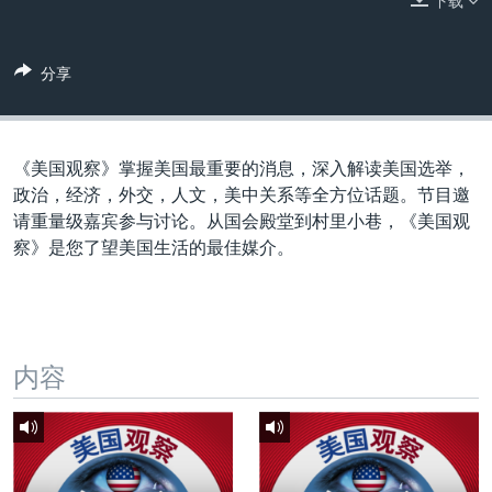
下载
VOA视频
欧洲
科教·文娱·体健
白宫要闻
转
到
VOA今日焦点
非洲
军事
国会报道
检
分享
中文广播
美洲
劳工
美中关系
索
全球议题
环境
美国建国250周年
关注我们
埃博拉疫情
《美国观察》掌握美国最重要的消息，深入解读美国选举，
政治，经济，外交，人文，美中关系等全方位话题。节目邀
美国之音专访
请重量级嘉宾参与讨论。从国会殿堂到村里小巷，《美国观
重要讲话与声明
察》是您了望美国生活的最佳媒介。
台海两岸关系
其他语言网站
南中国海争端
关注西藏
内容
关注新疆
GEN Z 看美国