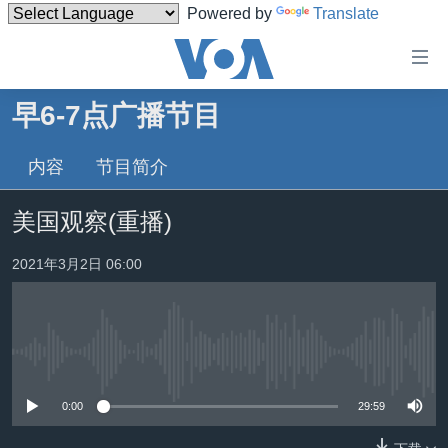
Powered by
Translate
无
障
碍
早6-7点广播节目
主页
链
接
内容
节目简介
美国
跳
中国
美国观察(重播)
转
台湾
到
2021年3月2日 06:00
内
港澳
容
国际
跳
转
分类新闻
最新国际新闻
到
没有媒体可用资源
美中关系
印太
经济·金融·贸易
导
0:00
29:59
航
热点专题
中东
人权·法律·宗教
跳