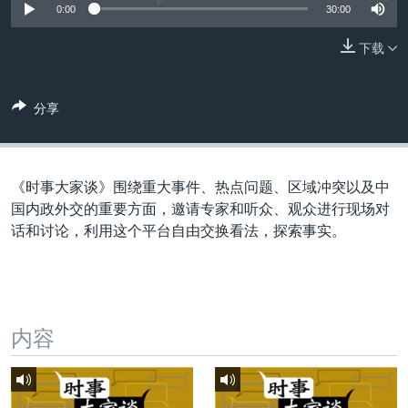
VOA视频
欧洲
科教·文娱·体健
白宫要闻
0:00
30:00
转
到
VOA今日焦点
非洲
军事
国会报道
下载
检
中文广播
美洲
劳工
美中关系
索
全球议题
环境
美国建国250周年
分享
关注我们
埃博拉疫情
美国之音专访
《时事大家谈》围绕重大事件、热点问题、区域冲突以及中
重要讲话与声明
国内政外交的重要方面，邀请专家和听众、观众进行现场对
话和讨论，利用这个平台自由交换看法，探索事实。
台海两岸关系
其他语言网站
南中国海争端
关注西藏
内容
关注新疆
GEN Z 看美国