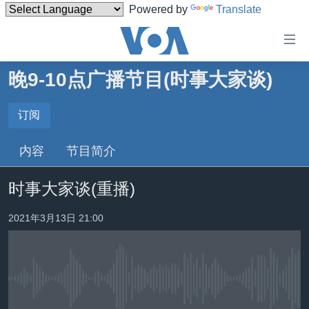
Powered by
Translate
无
障
碍
晚9-10点广播节目(时事大家谈)
主页
链
接
美国
订阅
订阅
跳
中国
内容
节目简介
转
订阅
台湾
到
时事大家谈(重播)
内
港澳
容
国际
2021年3月13日 21:00
跳
转
分类新闻
最新国际新闻
到
美中关系
印太
经济·金融·贸易
导
航
没有媒体可用资源
热点专题
中东
人权·法律·宗教
跳