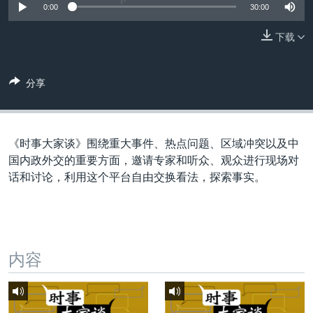
VOA视频
欧洲
科教·文娱·体健
白宫要闻
0:00
30:00
转
到
VOA今日焦点
非洲
军事
国会报道
下载
检
中文广播
美洲
劳工
美中关系
索
全球议题
环境
美国建国250周年
分享
关注我们
埃博拉疫情
美国之音专访
《时事大家谈》围绕重大事件、热点问题、区域冲突以及中
重要讲话与声明
国内政外交的重要方面，邀请专家和听众、观众进行现场对
话和讨论，利用这个平台自由交换看法，探索事实。
台海两岸关系
其他语言网站
南中国海争端
关注西藏
内容
关注新疆
GEN Z 看美国