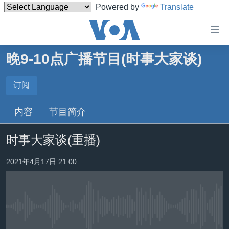
Powered by
Translate
无
障
碍
晚9-10点广播节目(时事大家谈)
主页
链
接
美国
订阅
订阅
跳
中国
内容
节目简介
转
订阅
台湾
到
时事大家谈(重播)
内
港澳
容
国际
2021年4月17日 21:00
跳
转
分类新闻
最新国际新闻
到
美中关系
印太
经济·金融·贸易
导
航
没有媒体可用资源
热点专题
中东
人权·法律·宗教
跳