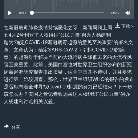
没有媒体可用资源
VOA视频
欧洲
科教·文娱·体健
白宫要闻
转
到
VOA今日焦点
非洲
军事
国会报道
0:00
13:26
检
中文广播
美洲
劳工
美中关系
索
下载
在新冠病毒肺炎疫情持续恶化之际，新闻周刊上周
五4月2号刊登了人权组织“公民力量”创办人杨建利
全球议题
环境
美国建国250周年
关注我们
题为“确定COVID-19新冠病毒起源的意见至关重要”的署名文
埃博拉疫情
章。文章认为：确定SARS-CoV-2（引起COVID-19的病
毒）的起源对于解决当前的大流行病并降低未来的大流行风
美国之音专访
险至关重要。此前，美国白宫也对世界卫生组织公布的新冠
重要讲话与声明
病毒起源研究报告提出质疑，认为中国并不透明，并且要求
进行第二阶段调查。那么，世界卫生组织WHO的报告的发布
台海两岸关系
其他语言网站
是否标志着全球寻找Covid-19起源的努力已经结束？下一步
南中国海争端
该怎么办？美国之音记者致远采访人权组织“公民力量”创办
人杨建利讨论相关议题。
关注西藏
关注新疆
GEN Z 看美国
分享