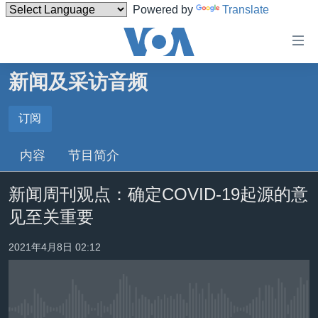
Powered by
Translate
无
障
碍
新闻及采访音频
主页
链
接
美国
订阅
订阅
跳
中国
内容
节目简介
转
订阅
台湾
到
新闻周刊观点：确定COVID-19起源的意
内
港澳
容
见至关重要
国际
跳
转
分类新闻
最新国际新闻
2021年4月8日 02:12
到
美中关系
印太
经济·金融·贸易
导
航
热点专题
中东
人权·法律·宗教
跳